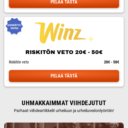
PELAA TÄSTÄ
RISKITÖN VETO 20€ - 50€
Riskitön veto
20€ - 50€
PELAA TÄSTÄ
UHMAKKAIMMAT VIIHDEJUTUT
Parhaat viihdeartikkelit urheiluun ja urheiluvedonlyöntiin!