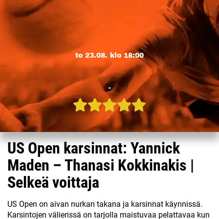
to 23.08. klo 18:00
-
US Open karsinnat: Yannick
Maden – Thanasi Kokkinakis |
Selkeä voittaja
US Open on aivan nurkan takana ja karsinnat käynnissä.
Karsintojen välierissä on tarjolla maistuvaa pelattavaa kun