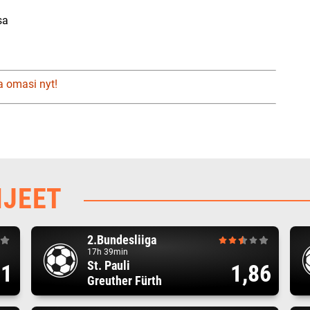
sa
a omasi nyt!
HJEET
2.Bundesliiga
17h 39min
St. Pauli
61
1,86
Greuther Fürth