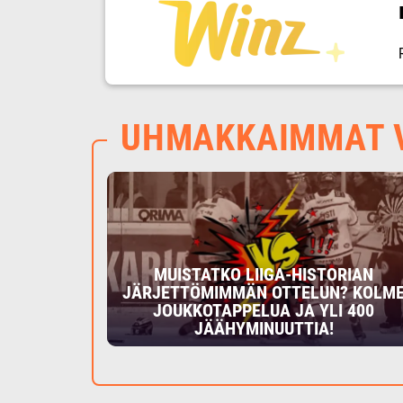
UHMAKKAIMMAT V
MUISTATKO LIIGA-HISTORIAN
JÄRJETTÖMIMMÄN OTTELUN? KOLM
JOUKKOTAPPELUA JA YLI 400
JÄÄHYMINUUTTIA!