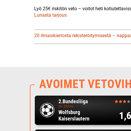
Lyö 25€ riskitön veto – voitot heti kotiutettavis
Lunasta tarjous
20 ilmaiskierrosta rekisteröitymisestä – nappa
AVOIMET VETOVI
2.Bundesliiga
0h 39min
Wolfsburg
1,
Kaiserslautern