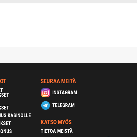
NOT
SEURAA MEITÄ
AT
INSTAGRAM
KSET
TELEGRAM
KSET
US KASINOLLE
KATSO MYÖS
OKSET
TIETOA MEISTÄ
BONUS