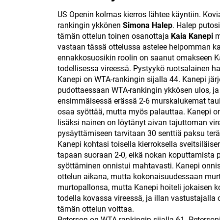
US Openin kolmas kierros lähtee käyntiin. Kovi
rankingin ykkönen
Simona Halep
. Halep putos
tämän ottelun toinen osanottaja
Kaia Kanepi
m
vastaan tässä ottelussa astelee helpomman k
ennakkosuosikin roolin on saanut omakseen Kan
todellisessa vireessä. Pystyykö ruotsalainen
Kanepi on WTA-rankingin sijalla 44. Kanepi jär
pudottaessaan WTA-rankingin ykkösen ulos, ja 
ensimmäisessä erässä 2-6 murskalukemat taulull
osaa syöttää, mutta myös palauttaa. Kanepi on 
lisäksi nainen on löytänyt aivan tajuttoman vire
pysäyttämiseen tarvitaan 30 senttiä paksu ter
Kanepi kohtasi toisella kierroksella sveitsiläis
tapaan suoraan 2-0, eikä nokan koputtamista p
syöttäminen onnistui mahtavasti. Kanepi onn
ottelun aikana, mutta kokonaisuudessaan murt
murtopallonsa, mutta Kanepi hoiteli jokaisen k
todella kovassa vireessä, ja illan vastustajalla
tämän ottelun voittaa.
Peterson on WTA-rankingin sijalla 61. Peterson