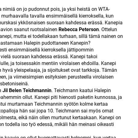
a nimiä on jo pudonnut pois, ja yksi heistä on WTA-
i murhaavalla tavalla ensimmäisellä kierroksella, kun
urskasi ykkösnaisen suoraan kahdessa erässä. Kanepia
aavion saanut ruotsalainen
Rebecca Peterson
. Ottelun
epi, mutta ei todellakaan turhaan, sillä tämä nainen on
 haastamaan Halepin pudottaneen Kanepin?
jesti ensimmäisellä kierroksella jättipommin
vielä suoraan kahdessa erässä. Kanepi takoi
e, ja toisessakin mentiin virolaisen ehdoilla. Kanepi
hyvä yleispelaaja, ja sijoitukset ovat tarkkoja. Tämän
en, ja viimeisimpien esityksien perusteella virolaisen
äsbetoniseinä.
en
Jil Belen Teichmannin
. Teichmann kaatui Halepin
ahemmin ollut. Kanepi piti hienosti paketin kunnossa, ja
istui murtamaan Teichmannin syötön kolme kertaa
opalloja hän sai jopa 10. Teichmann sai myös omat
olmesta, eikä näin ollen murtunut kertaakaan. Kanepi on
 on todella iso työ edessä, mikäli hän meinasi oikeasti
in kaavio on ollut huomattavasti helpompi, kun vertaa