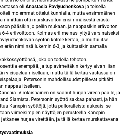
vastassa oli
Anastasia Pavlyuchenkova
ja toisella
hoiteli molemmat ottelut kunnialla, mutta ensimmäinen
a nimittäin otti murskavoiton ensimmäisestä erästä
erson pääsikin jo peliin mukaan, ja nappasikin erävoiton
6-4 erävoittoon. Kolmas erä meinasi yltyä varsinaiseksi
vlyuchenkovan syötön kolme kertaa, ja murtui itse
 erän nimiinsä lukemin 6-3, ja kuittasikin samalla
kakkossyöttönsä, joka on todella tehoton.
osenttia enempää, ja tuplavirheitäkin kertyy aivan liian
än yleispelaamisellaan, mutta tällä kertaa vastassa on
ispelaaja. Petersonin mahdollisuudet piilevät pitkälti
aan nappaa itselleen.
anepia. Virolaisnainen on saanut hurjan vireen päälle, ja
rand Slamista. Petersonin syöttö sakkaa pahasti, ja hän
tua Kanepin syöttöjä, jotta palloralleista aukeaisi se
taan viimeisimpien näyttöjen perusteella Kanepin
pi jatkanee hurjaa virettään, ja tällä kertaa murskattavana
rätysvaatimuksia