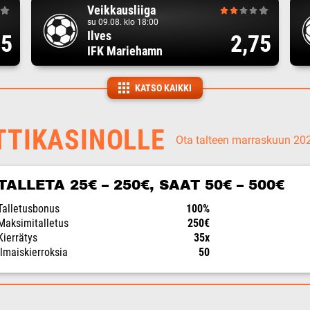
Veikkausliiga
su 09.08. klo 18:00
Ilves
15
2,75
IFK Mariehamn
KATSO KAIKKI
TTIKASINOLLE
Ota talteen marraskuun 2
TALLETA 25€ – 250€, SAAT 50€ – 500€
Talletusbonus
100%
Maksimitalletus
250€
Kierrätys
35x
Ilmaiskierroksia
50