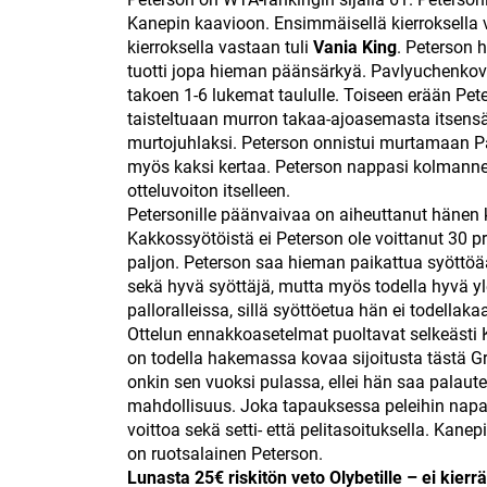
Kanepin kaavioon. Ensimmäisellä kierroksella 
kierroksella vastaan tuli
Vania King
. Peterson 
tuotti jopa hieman päänsärkyä. Pavlyuchenkov
takoen 1-6 lukemat taululle. Toiseen erään Pet
taisteltuaan murron takaa-ajoasemasta itsensä 
murtojuhlaksi. Peterson onnistui murtamaan Pa
myös kaksi kertaa. Peterson nappasi kolmannen
otteluvoiton itselleen.
Petersonille päänvaivaa on aiheuttanut hänen 
Kakkossyötöistä ei Peterson ole voittanut 30 pr
paljon. Peterson saa hieman paikattua syöttöä
sekä hyvä syöttäjä, mutta myös todella hyvä yle
palloralleissa, sillä syöttöetua hän ei todellak
Ottelun ennakkoasetelmat puoltavat selkeästi K
on todella hakemassa kovaa sijoitusta tästä G
onkin sen vuoksi pulassa, ellei hän saa palautel
mahdollisuus. Joka tapauksessa peleihin napa
voittoa sekä setti- että pelitasoituksella. Kane
on ruotsalainen Peterson.
Lunasta 25€ riskitön veto Olybetille – ei kier