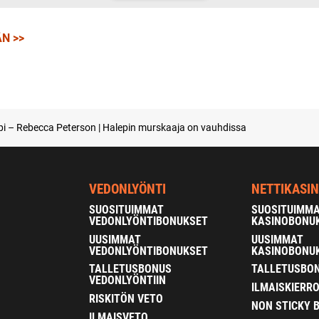
N >>
i – Rebecca Peterson | Halepin murskaaja on vauhdissa
VEDONLYÖNTI
NETTIKASI
SUOSITUIMMAT
SUOSITUIMM
VEDONLYÖNTIBONUKSET
KASINOBONU
UUSIMMAT
UUSIMMAT
VEDONLYÖNTIBONUKSET
KASINOBONU
TALLETUSBONUS
TALLETUSBON
VEDONLYÖNTIIN
ILMAISKIERR
RISKITÖN VETO
NON STICKY 
ILMAISVETO