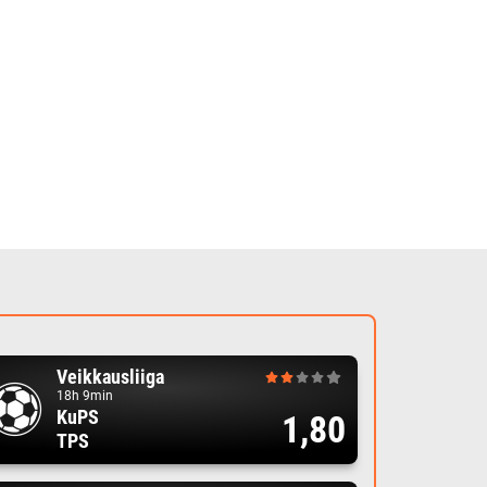
Veikkausliiga
18h 9min
KuPS
1,80
TPS