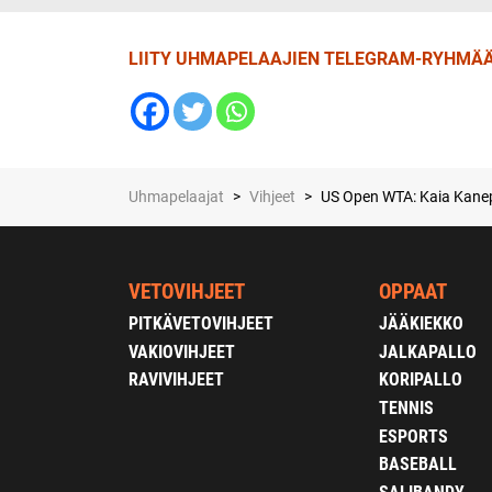
LIITY UHMAPELAAJIEN TELEGRAM-RYHMÄÄ
Uhmapelaajat
>
Vihjeet
>
US Open WTA: Kaia Kanep
VETOVIHJEET
OPPAAT
PITKÄVETOVIHJEET
JÄÄKIEKKO
VAKIOVIHJEET
JALKAPALLO
RAVIVIHJEET
KORIPALLO
TENNIS
ESPORTS
BASEBALL