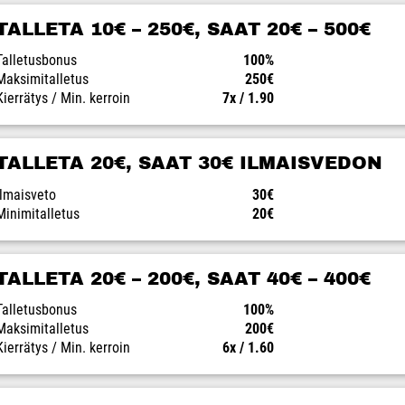
TALLETA 10€ – 250€, SAAT 20€ – 500€
Talletusbonus
100%
Maksimitalletus
250€
Kierrätys / Min. kerroin
7x / 1.90
TALLETA 20€, SAAT 30€ ILMAISVEDON
Ilmaisveto
30€
Minimitalletus
20€
TALLETA 20€ – 200€, SAAT 40€ – 400€
Talletusbonus
100%
Maksimitalletus
200€
Kierrätys / Min. kerroin
6x / 1.60