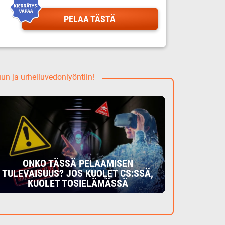
PELAA TÄSTÄ
uun ja urheiluvedonlyöntiin!
ONKO TÄSSÄ PELAAMISEN
TULEVAISUUS? JOS KUOLET CS:SSÄ,
KUOLET TOSIELÄMÄSSÄ