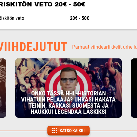
RISKITÖN VETO 20€ - 50€
Riskitön veto
20€ - 50€
IIHDEJUTUT
Parhaat viihdeartikkelit urheil
ONKO TÄSSÄ NHL-HISTORIAN
E
VIHATUIN PELAAJA? UHKASI HAKATA
TEININ, KARKASI SUOMESTA JA
HAUKKUI LEGENDAA LÄSKIKSI
KATSO KAIKKI