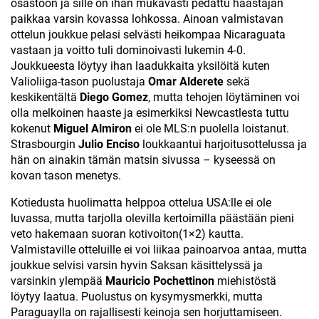
osastoon ja sille on ihan mukavasti pedattu haastajan
paikkaa varsin kovassa lohkossa. Ainoan valmistavan
ottelun joukkue pelasi selvästi heikompaa Nicaraguata
vastaan ja voitto tuli dominoivasti lukemin 4-0.
Joukkueesta löytyy ihan laadukkaita yksilöitä kuten
Valioliiga-tason puolustaja
Omar Alderete
sekä
keskikentältä
Diego Gomez
, mutta tehojen löytäminen voi
olla melkoinen haaste ja esimerkiksi Newcastlesta tuttu
kokenut
Miguel Almiron
ei ole MLS:n puolella loistanut.
Strasbourgin
Julio Enciso
loukkaantui harjoitusottelussa ja
hän on ainakin tämän matsin sivussa – kyseessä on
kovan tason menetys.
Kotiedusta huolimatta helppoa ottelua USA:lle ei ole
luvassa, mutta tarjolla olevilla kertoimilla päästään pieni
veto hakemaan suoran kotivoiton(1×2) kautta.
Valmistaville otteluille ei voi liikaa painoarvoa antaa, mutta
joukkue selvisi varsin hyvin Saksan käsittelyssä ja
varsinkin ylempää
Mauricio Pochettinon
miehistöstä
löytyy laatua. Puolustus on kysymysmerkki, mutta
Paraguaylla on rajallisesti keinoja sen horjuttamiseen.