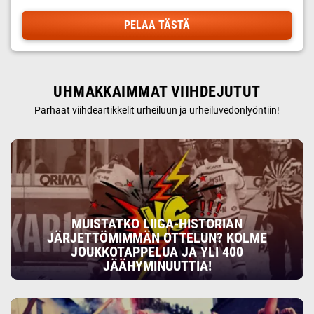
PELAA TÄSTÄ
UHMAKKAIMMAT VIIHDEJUTUT
Parhaat viihdeartikkelit urheiluun ja urheiluvedonlyöntiin!
MUISTATKO LIIGA-HISTORIAN
JÄRJETTÖMIMMÄN OTTELUN? KOLME
JOUKKOTAPPELUA JA YLI 400
JÄÄHYMINUUTTIA!