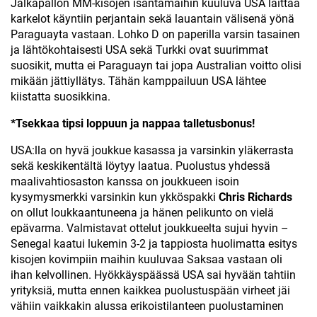
Jalkapallon MM-kisojen isäntämaihin kuuluva USA laittaa
karkelot käyntiin perjantain sekä lauantain välisenä yönä
Paraguayta vastaan. Lohko D on paperilla varsin tasainen
ja lähtökohtaisesti USA sekä Turkki ovat suurimmat
suosikit, mutta ei Paraguayn tai jopa Australian voitto olisi
mikään jättiyllätys. Tähän kamppailuun USA lähtee
kiistatta suosikkina.
*Tsekkaa tipsi loppuun ja nappaa talletusbonus!
USA:lla on hyvä joukkue kasassa ja varsinkin yläkerrasta
sekä keskikentältä löytyy laatua. Puolustus yhdessä
maalivahtiosaston kanssa on joukkueen isoin
kysymysmerkki varsinkin kun ykköspakki
Chris Richards
on ollut loukkaantuneena ja hänen pelikunto on vielä
epävarma. Valmistavat ottelut joukkueelta sujui hyvin –
Senegal kaatui lukemin 3-2 ja tappiosta huolimatta esitys
kisojen kovimpiin maihin kuuluvaa Saksaa vastaan oli
ihan kelvollinen. Hyökkäyspäässä USA sai hyvään tahtiin
yrityksiä, mutta ennen kaikkea puolustuspään virheet jäi
vähiin vaikkakin alussa erikoistilanteen puolustaminen