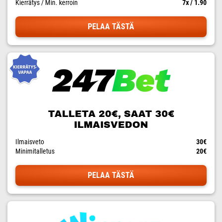
Kierrätys / Min. kerroin
7x / 1.90
PELAA TÄSTÄ
TALLETA 20€, SAAT 30€
ILMAISVEDON
Ilmaisveto
30€
Minimitalletus
20€
PELAA TÄSTÄ