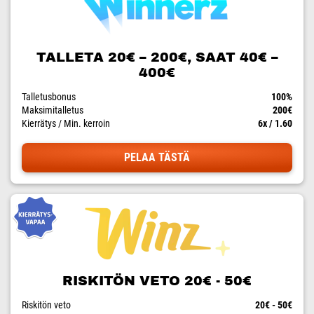
TALLETA 20€ – 200€, SAAT 40€ –
400€
Talletusbonus
100%
Maksimitalletus
200€
Kierrätys / Min. kerroin
6x / 1.60
PELAA TÄSTÄ
RISKITÖN VETO 20€ - 50€
Riskitön veto
20€ - 50€