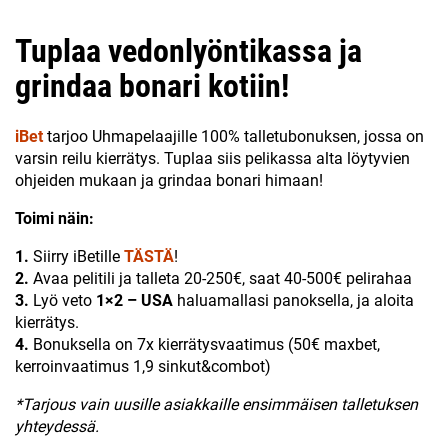
Tuplaa vedonlyöntikassa ja
grindaa bonari kotiin!
iBet
tarjoo Uhmapelaajille 100% talletubonuksen, jossa on
varsin reilu kierrätys. Tuplaa siis pelikassa alta löytyvien
ohjeiden mukaan ja grindaa bonari himaan!
Toimi näin:
1.
Siirry iBetille
TÄSTÄ
!
2.
Avaa pelitili ja talleta 20-250€, saat 40-500€ pelirahaa
3.
Lyö veto
1×2 – USA
haluamallasi panoksella, ja aloita
kierrätys.
4.
Bonuksella on 7x kierrätysvaatimus (50€ maxbet,
kerroinvaatimus 1,9 sinkut&combot)
*Tarjous vain uusille asiakkaille ensimmäisen talletuksen
yhteydessä.