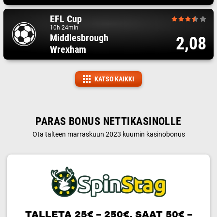
EFL Cup
10h 24min
Middlesbrough
2,08
Wrexham
KATSO KAIKKI
PARAS BONUS NETTIKASINOLLE
Ota talteen marraskuun 2023 kuumin kasinobonus
TALLETA 25€ – 250€, SAAT 50€ –