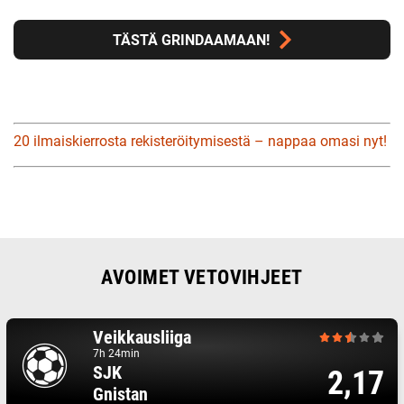
TÄSTÄ GRINDAAMAAN!
20 ilmaiskierrosta rekisteröitymisestä – nappaa omasi nyt!
AVOIMET VETOVIHJEET
Veikkausliiga
7h 24min
SJK
2,17
Gnistan