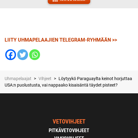
LIITY UHMAPELAAJIEN TELEGRAM-RYHMÄÄN >>
Uhmapelaajat
>
Vihjeet
>
Löytyykö Paraguaylta keinot horjuttaa
USA:n puolustusta, vai nappaako kisaisäntä täydet pisteet?
VETOVIHJEET
PITKÄVETOVIHJEET