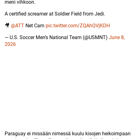
meni vihkoon.
A certified screamer at Soldier Field from Jedi.
🎥
@ATT
Net Cam
pic.twitter.com/ZQAhQVjKDH
— U.S. Soccer Men’s National Team (@USMNT)
June 8,
2026
Paraguay ei missään nimessä kuulu kisojen heikoimpaan