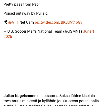
Pretty pass from Pepi.
Poised putaway by Pulisic.
🎥
@ATT
Net Cam
pic.twitter.com/BK0UVt4pGy
— U.S. Soccer Men’s National Team (@USMNT)
June 1,
2026
Julian Nagelsmannin
luotsaama Saksa lähtee kisoihin
mestaruus mielessä ja kyllähän joukkueessa potentiaalia