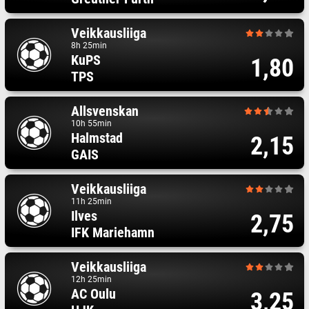
Veikkausliiga
8h 25min
KuPS
1,80
TPS
Allsvenskan
10h 55min
Halmstad
2,15
GAIS
Veikkausliiga
11h 25min
Ilves
2,75
IFK Mariehamn
Veikkausliiga
12h 25min
AC Oulu
3,25