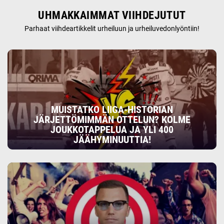
UHMAKKAIMMAT VIIHDEJUTUT
Parhaat viihdeartikkelit urheiluun ja urheiluvedonlyöntiin!
MUISTATKO LIIGA-HISTORIAN
JÄRJETTÖMIMMÄN OTTELUN? KOLME
JOUKKOTAPPELUA JA YLI 400
JÄÄHYMINUUTTIA!