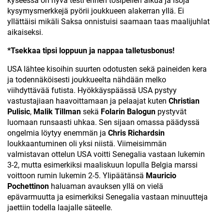
kyseessä on hyvä testi ennen tosipelien alkua ja isoja
kysymysmerkkejä pyörii joukkueen alakerran yllä. Ei
yllättäisi mikäli Saksa onnistuisi saamaan taas maalijuhlat
aikaiseksi.
*Tsekkaa tipsi loppuun ja nappaa talletusbonus!
USA lähtee kisoihin suurten odotusten sekä paineiden kera
ja todennäköisesti joukkueelta nähdään melko
viihdyttävää futista. Hyökkäyspäässä USA pystyy
vastustajiaan haavoittamaan ja pelaajat kuten
Christian
Pulisic
,
Malik Tillman
sekä
Folarin Balogun
pystyvät
luomaan runsaasti uhkaa. Sen sijaan omassa päädyssä
ongelmia löytyy enemmän ja
Chris Richardsin
loukkaantuminen oli yksi niistä. Viimeisimmän
valmistavan ottelun USA voitti Senegalia vastaan lukemin
3-2, mutta esimerkiksi maaliskuun lopulla Belgia marssi
voittoon rumin lukemin 2-5. Ylipäätänsä
Mauricio
Pochettinon
haluaman avauksen yllä on vielä
epävarmuutta ja esimerkiksi Senegalia vastaan minuutteja
jaettiin todella laajalle säteelle.