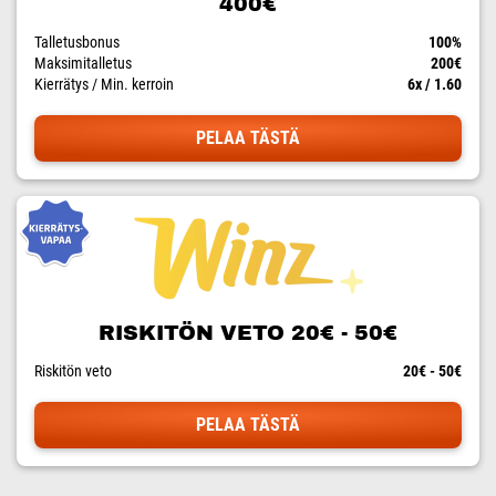
400€
Talletusbonus
100%
Maksimitalletus
200€
Kierrätys / Min. kerroin
6x / 1.60
PELAA TÄSTÄ
RISKITÖN VETO 20€ - 50€
Riskitön veto
20€ - 50€
PELAA TÄSTÄ