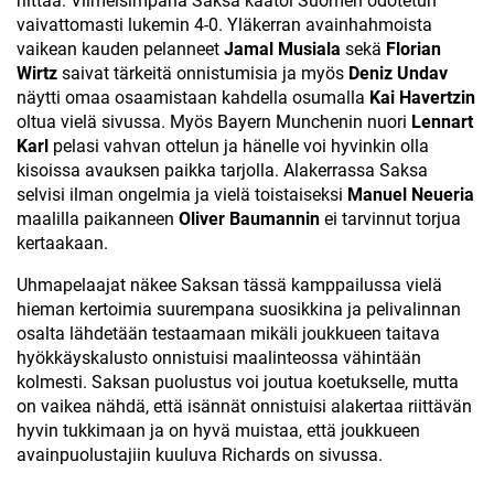
riittää. Viimeisimpänä Saksa kaatoi Suomen odotetun
vaivattomasti lukemin 4-0. Yläkerran avainhahmoista
vaikean kauden pelanneet
Jamal Musiala
sekä
Florian
Wirtz
saivat tärkeitä onnistumisia ja myös
Deniz Undav
näytti omaa osaamistaan kahdella osumalla
Kai Havertzin
oltua vielä sivussa. Myös Bayern Munchenin nuori
Lennart
Karl
pelasi vahvan ottelun ja hänelle voi hyvinkin olla
kisoissa avauksen paikka tarjolla. Alakerrassa Saksa
selvisi ilman ongelmia ja vielä toistaiseksi
Manuel Neueria
maalilla paikanneen
Oliver Baumannin
ei tarvinnut torjua
kertaakaan.
Uhmapelaajat näkee Saksan tässä kamppailussa vielä
hieman kertoimia suurempana suosikkina ja pelivalinnan
osalta lähdetään testaamaan mikäli joukkueen taitava
hyökkäyskalusto onnistuisi maalinteossa vähintään
kolmesti. Saksan puolustus voi joutua koetukselle, mutta
on vaikea nähdä, että isännät onnistuisi alakertaa riittävän
hyvin tukkimaan ja on hyvä muistaa, että joukkueen
avainpuolustajiin kuuluva Richards on sivussa.