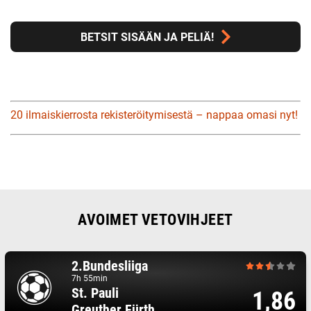
BETSIT SISÄÄN JA PELIÄ!
20 ilmaiskierrosta rekisteröitymisestä – nappaa omasi nyt!
AVOIMET VETOVIHJEET
2.Bundesliiga
7h 55min
St. Pauli
1,86
Greuther Fürth