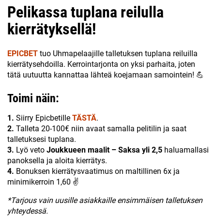
Pelikassa tuplana reilulla
kierrätyksellä!
EPICBET
tuo Uhmapelaajille talletuksen tuplana reiluilla
kierrätysehdoilla. Kerrointarjonta on yksi parhaita, joten
tätä uutuutta kannattaa lähteä koejamaan samointein! 💪
Toimi näin:
1.
Siirry Epicbetille
TÄSTÄ
.
2.
Talleta 20-100€ niin avaat samalla pelitilin ja saat
talletuksesi tuplana.
3.
Lyö veto
Joukkueen maalit – Saksa yli 2,5
haluamallasi
panoksella ja aloita kierrätys.
4.
Bonuksen kierrätysvaatimus on maltillinen 6x ja
minimikerroin 1,60 ✌
*Tarjous vain uusille asiakkaille ensimmäisen talletuksen
yhteydessä.