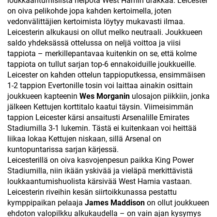
loukkaantumislista helpota West Hamin urakkaa. Leicester
on oiva pelikohde jopa kahden kertoimella, joten
vedonvälittäjien kertoimista löytyy mukavasti ilmaa.
Leicesterin alkukausi on ollut melko neutraali. Joukkueen
saldo yhdeksässä ottelussa on neljä voittoa ja viisi
tappiota – merkillepantavaa kuitenkin on se, että kolme
tappiota on tullut sarjan top-6 ennakoiduille joukkueille.
Leicester on kahden ottelun tappioputkessa, ensimmäisen
1-2 tappion Evertonille tosin voi laittaa ainakin osittain
joukkueen kapteenin
Wes Morganin
ulosajon piikkiin, jonka
jälkeen Kettujen korttitalo kaatui täysin. Viimeisimmän
tappion Leicester kärsi ansaitusti Arsenalille Emirates
Stadiumilla 3-1 lukemin. Tästä ei kuitenkaan voi heittää
liikaa lokaa Kettujen niskaan, sillä Arsenal on
kuntopuntarissa sarjan kärjessä.
Leicesterillä on oiva kasvojenpesun paikka King Power
Stadiumilla, niin ikään yskivää ja vieläpä merkittävistä
loukkaantumishuolista kärsivää West Hamia vastaan.
Leicesterin riveihin kesän siirtoikkunassa pestattu
kymppipaikan pelaaja
James Maddison
on ollut joukkueen
ehdoton valopilkku alkukaudella – on vain ajan kysymys