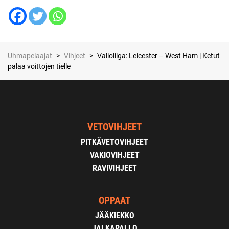
Uhmapelaajat
>
Vihjeet
>
Valioliiga: Leicester – West Ham | Ketut
palaa voittojen tielle
VETOVIHJEET
PITKÄVETOVIHJEET
VAKIOVIHJEET
RAVIVIHJEET
OPPAAT
JÄÄKIEKKO
JALKAPALLO