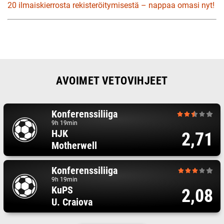
20 ilmaiskierrosta rekisteröitymisestä – nappaa omasi nyt!
AVOIMET VETOVIHJEET
Konferenssiliiga
9h 19min
HJK
2,71
Motherwell
Konferenssiliiga
9h 19min
KuPS
2,08
U. Craiova