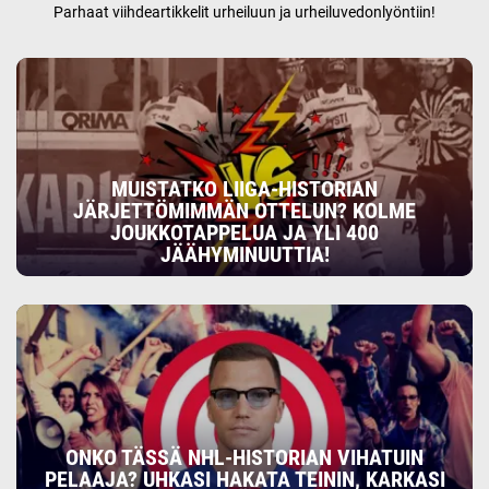
Parhaat viihdeartikkelit urheiluun ja urheiluvedonlyöntiin!
MUISTATKO LIIGA-HISTORIAN
JÄRJETTÖMIMMÄN OTTELUN? KOLME
JOUKKOTAPPELUA JA YLI 400
JÄÄHYMINUUTTIA!
ONKO TÄSSÄ NHL-HISTORIAN VIHATUIN
PELAAJA? UHKASI HAKATA TEININ, KARKASI