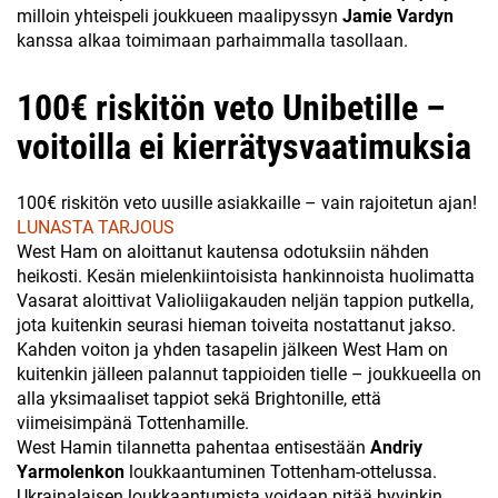
milloin yhteispeli joukkueen maalipyssyn
Jamie Vardyn
kanssa alkaa toimimaan parhaimmalla tasollaan.
100€ riskitön veto Unibetille –
voitoilla ei kierrätysvaatimuksia
100€ riskitön veto uusille asiakkaille – vain rajoitetun ajan!
LUNASTA TARJOUS
West Ham on aloittanut kautensa odotuksiin nähden
heikosti. Kesän mielenkiintoisista hankinnoista huolimatta
Vasarat aloittivat Valioliigakauden neljän tappion putkella,
jota kuitenkin seurasi hieman toiveita nostattanut jakso.
Kahden voiton ja yhden tasapelin jälkeen West Ham on
kuitenkin jälleen palannut tappioiden tielle – joukkueella on
alla yksimaaliset tappiot sekä Brightonille, että
viimeisimpänä Tottenhamille.
West Hamin tilannetta pahentaa entisestään
Andriy
Yarmolenkon
loukkaantuminen Tottenham-ottelussa.
Ukrainalaisen loukkaantumista voidaan pitää hyvinkin