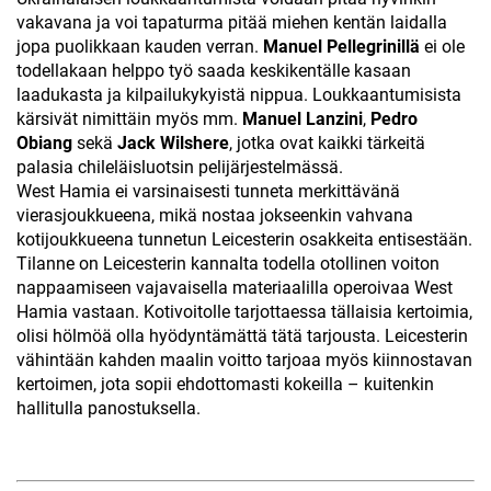
vakavana ja voi tapaturma pitää miehen kentän laidalla
jopa puolikkaan kauden verran.
Manuel Pellegrinillä
ei ole
todellakaan helppo työ saada keskikentälle kasaan
laadukasta ja kilpailukykyistä nippua. Loukkaantumisista
kärsivät nimittäin myös mm.
Manuel Lanzini
,
Pedro
Obiang
sekä
Jack Wilshere
, jotka ovat kaikki tärkeitä
palasia chileläisluotsin pelijärjestelmässä.
West Hamia ei varsinaisesti tunneta merkittävänä
vierasjoukkueena, mikä nostaa jokseenkin vahvana
kotijoukkueena tunnetun Leicesterin osakkeita entisestään.
Tilanne on Leicesterin kannalta todella otollinen voiton
nappaamiseen vajavaisella materiaalilla operoivaa West
Hamia vastaan. Kotivoitolle tarjottaessa tällaisia kertoimia,
olisi hölmöä olla hyödyntämättä tätä tarjousta. Leicesterin
vähintään kahden maalin voitto tarjoaa myös kiinnostavan
kertoimen, jota sopii ehdottomasti kokeilla – kuitenkin
hallitulla panostuksella.