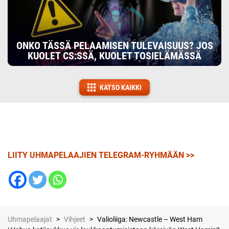
ONKO TÄSSÄ PELAAMISEN TULEVAISUUS? JOS
KUOLET CS:SSÄ, KUOLET TOSIELÄMÄSSÄ
KATSO KAIKKI
LIITY UHMAPELAAJIEN TELEGRAM-RYHMÄÄN >>
Uhmapelaajat
>
Vihjeet
>
Valioliiga: Newcastle – West Ham