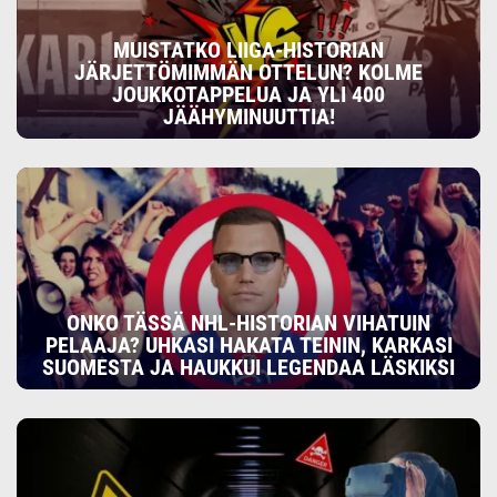
MUISTATKO LIIGA-HISTORIAN
JÄRJETTÖMIMMÄN OTTELUN? KOLME
JOUKKOTAPPELUA JA YLI 400
JÄÄHYMINUUTTIA!
ONKO TÄSSÄ NHL-HISTORIAN VIHATUIN
PELAAJA? UHKASI HAKATA TEININ, KARKASI
SUOMESTA JA HAUKKUI LEGENDAA LÄSKIKSI