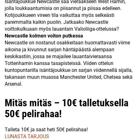
Isäntäjoukkue Newcastle saa vieraakseen West Hamin,
jolla loukkaantumisia on piisannut ja piisaa edelleen.
Kotijoukkueen vireen tila vaikuttaa myös selkeästi
paremmalta kaikin puolin. Jatkaako Newcastle
voittokulkuaan myös lauantain Valioliiga-ottelussa?
Newcastle kolmen voiton putkessa
Newcastle on nostanut osakkeitaan huomattavasti viime
aikoina ja kivunnut sarjan häntäpäästä alempaan
keskikastiin, jossa se majailee lauantaivieraansa
Tottenhamin kanssa tasapisteissä. Viiden ottelun
kuntopuntarilla isäntäjoukkue on sarjan viidennellä sijalla,
takanaan muun muassa Manchester United, Chelsea sekä
Arsenal.
Mitäs mitäs – 10€ talletuksella
50€ pelirahaa!
Talleta 10€ ja saat heti 50€ pelirahaa!
LUNASTA TARJOUS