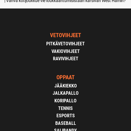
| Vahva kotijoukkue vie loukkaantumisistaan kärsivän West Hamin?
VETOVIHJEET
PITKÄVETOVIHJEET
VAKIOVIHJEET
RAVIVIHJEET
OPPAAT
JÄÄKIEKKO
JALKAPALLO
KORIPALLO
TENNIS
ESPORTS
BASEBALL
SALIBANDY