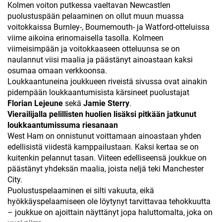
Kolmen voiton putkessa vaeltavan Newcastlen
puolustuspään pelaaminen on ollut muun muassa
voitokkaissa Burnley-, Bournemouth- ja Watford-otteluissa
viime aikoina erinomaisella tasolla. Kolmeen
viimeisimpään ja voitokkaaseen otteluunsa se on
naulannut viisi maalia ja päästänyt ainoastaan kaksi
osumaa omaan verkkoonsa.
Loukkaantuneina joukkueen riveistä sivussa ovat ainakin
pidempään loukkaantumisista kärsineet puolustajat
Florian Lejeune
sekä
Jamie Sterry
.
Vierailijalla pelillisten huolien lisäksi pitkään jatkunut
loukkaantumissuma riesanaan
West Ham on onnistunut voittamaan ainoastaan yhden
edellisistä viidestä kamppailustaan. Kaksi kertaa se on
kuitenkin pelannut tasan. Viiteen edelliseensä joukkue on
päästänyt yhdeksän maalia, joista neljä teki Manchester
City.
Puolustuspelaaminen ei silti vakuuta, eikä
hyökkäyspelaamiseen ole löytynyt tarvittavaa tehokkuutta
– joukkue on ajoittain näyttänyt jopa haluttomalta, joka on