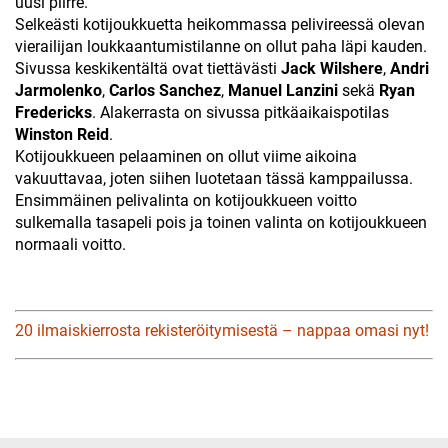
uusi piirre.
Selkeästi kotijoukkuetta heikommassa pelivireessä olevan
vierailijan loukkaantumistilanne on ollut paha läpi kauden.
Sivussa keskikentältä ovat tiettävästi
Jack Wilshere
,
Andri
Jarmolenko
,
Carlos Sanchez
,
Manuel Lanzini
sekä
Ryan
Fredericks
. Alakerrasta on sivussa pitkäaikaispotilas
Winston Reid
.
Kotijoukkueen pelaaminen on ollut viime aikoina
vakuuttavaa, joten siihen luotetaan tässä kamppailussa.
Ensimmäinen pelivalinta on kotijoukkueen voitto
sulkemalla tasapeli pois ja toinen valinta on kotijoukkueen
normaali voitto.
20 ilmaiskierrosta rekisteröitymisestä – nappaa omasi nyt!