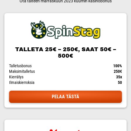
Ota talteen marraskuun 2023 kuumin kasinobonus
TALLETA 25€ – 250€, SAAT 50€ –
500€
Talletusbonus
100%
Maksimitalletus
250€
Kierrätys
35x
Ilmaiskierroksia
50
PELAA TÄSTÄ