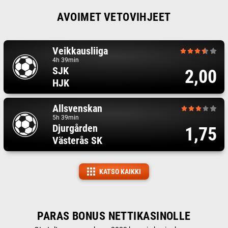
AVOIMET VETOVIHJEET
Veikkausliiga
4h 39min
SJK
2,00
HJK
Allsvenskan
5h 39min
Djurgården
1,75
Västerås SK
KATSO KAIKKI
PARAS BONUS NETTIKASINOLLE