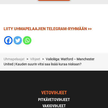
LIITY UHMAPELAAJIEN TELEGRAM-RYHMÄÄN >>
Uhmapelaajat
>
Vihjeet
>
Valioliiga: Watford – Manchester
United | Kauden suurin vitsi saa lisää kuraa niskaan?
VETOVIHJEET
PITKÄVETOVIHJEET
VAKIOVIHJEET