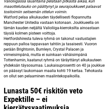
Valioliigassa lauantaina pelataan pitkästä aikaa, kun
maaottelutauko on päättynyt ja seurajoukkueet palaavat
tositoimiin seitsemän ottelun voimin.
Watford pelaa alkukauden täydellisesti flopannutta
Manchester Unitedia vastaan kotonaan. Joukkueella on
tämän kauden neljältä Valioliiga-kierroksilta ainoastaan
täysiä kolmen pisteen voittoja.
Hertfordshiresta tuleva ryhmä on takonut vastustajien
reppuun palloa tappavaan tahtiin ja tasaisesti. Vuoron
perään Brightonin, Burnleyn, Crystal Palacen ja
viimeisimpänä, mutta ei suinkaan vähäisimpänä
Tottenhamin, kaatanut ryhmä on täräyttänyt alkukauteen
yhdeksän täysosumaa. Laukaisuprosentti on 40 ja joukkue
on päässyt laukomaan maalia kohti 19 kertaa. Tehokasta
on ollut sen pelaaminen maalintekopaikoilla.
Lunasta 50€ riskitön veto
Expektille – ei
kierrätysvaatimuksia