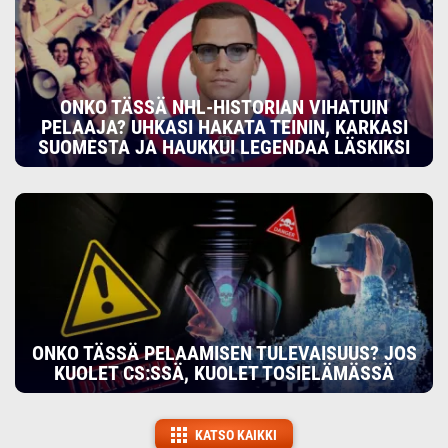
ONKO TÄSSÄ NHL-HISTORIAN VIHATUIN
PELAAJA? UHKASI HAKATA TEININ, KARKASI
SUOMESTA JA HAUKKUI LEGENDAA LÄSKIKSI
ONKO TÄSSÄ PELAAMISEN TULEVAISUUS? JOS
KUOLET CS:SSÄ, KUOLET TOSIELÄMÄSSÄ
KATSO KAIKKI