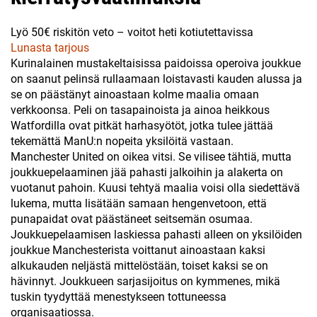
Lyö 50€ riskitön veto – voitot heti kotiutettavissa
Lunasta tarjous
Kurinalainen mustakeltaisissa paidoissa operoiva joukkue
on saanut pelinsä rullaamaan loistavasti kauden alussa ja
se on päästänyt ainoastaan kolme maalia omaan
verkkoonsa. Peli on tasapainoista ja ainoa heikkous
Watfordilla ovat pitkät harhasyötöt, jotka tulee jättää
tekemättä ManU:n nopeita yksilöitä vastaan.
Manchester United on oikea vitsi. Se vilisee tähtiä, mutta
joukkuepelaaminen jää pahasti jalkoihin ja alakerta on
vuotanut pahoin. Kuusi tehtyä maalia voisi olla siedettävä
lukema, mutta lisätään samaan hengenvetoon, että
punapaidat ovat päästäneet seitsemän osumaa.
Joukkuepelaamisen laskiessa pahasti alleen on yksilöiden
joukkue Manchesterista voittanut ainoastaan kaksi
alkukauden neljästä mittelöstään, toiset kaksi se on
hävinnyt. Joukkueen sarjasijoitus on kymmenes, mikä
tuskin tyydyttää menestykseen tottuneessa
organisaatiossa.