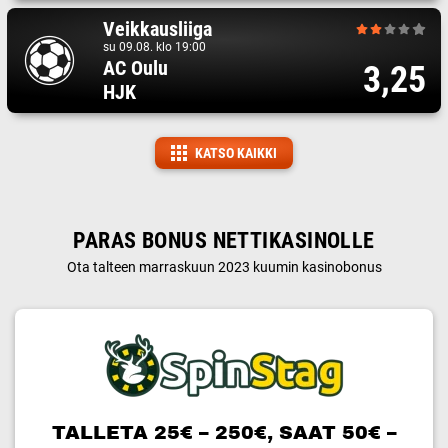
Veikkausliiga
su 09.08. klo 19:00
AC Oulu
3,25
HJK
KATSO KAIKKI
PARAS BONUS NETTIKASINOLLE
Ota talteen marraskuun 2023 kuumin kasinobonus
TALLETA 25€ – 250€, SAAT 50€ –