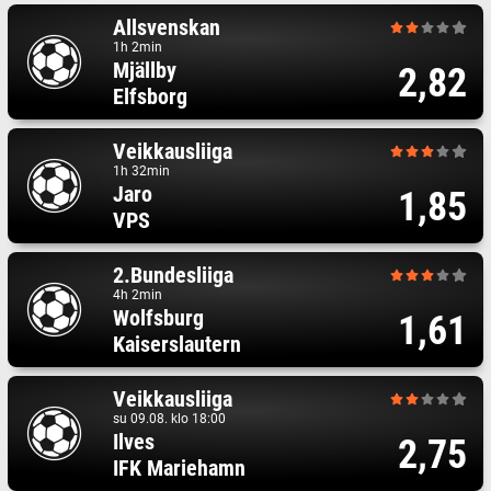
Allsvenskan
1h 2min
Mjällby
2,82
Elfsborg
Veikkausliiga
1h 32min
Jaro
1,85
VPS
2.Bundesliiga
4h 2min
Wolfsburg
1,61
Kaiserslautern
Veikkausliiga
su 09.08. klo 18:00
Ilves
2,75
IFK Mariehamn