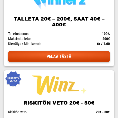
TALLETA 20€ – 200€, SAAT 40€ –
400€
Talletusbonus
100%
Maksimitalletus
200€
Kierrätys / Min. kerroin
6x / 1.60
PELAA TÄSTÄ
RISKITÖN VETO 20€ - 50€
Riskitön veto
20€ - 50€