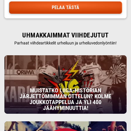
PELAA TÄSTÄ
UHMAKKAIMMAT VIIHDEJUTUT
Parhaat viihdeartikkelit urheiluun ja urheiluvedonlyöntiin!
MUISTATKO LIIGA-HISTORIAN
JÄRJETTÖMIMMÄN OTTELUN? KOLME
JOUKKOTAPPELUA JA YLI 400
JÄÄHYMINUUTTIA!