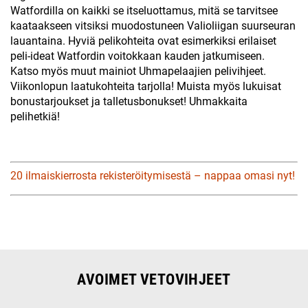
Watfordilla on kaikki se itseluottamus, mitä se tarvitsee
kaataakseen vitsiksi muodostuneen Valioliigan suurseuran
lauantaina. Hyviä pelikohteita ovat esimerkiksi erilaiset
peli-ideat Watfordin voitokkaan kauden jatkumiseen.
Katso myös muut mainiot Uhmapelaajien pelivihjeet.
Viikonlopun laatukohteita tarjolla! Muista myös lukuisat
bonustarjoukset ja talletusbonukset! Uhmakkaita
pelihetkiä!
20 ilmaiskierrosta rekisteröitymisestä – nappaa omasi nyt!
AVOIMET VETOVIHJEET