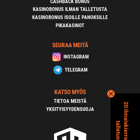
CASHBACK BONUS
KASINOBONUS ILMAN TALLETUSTA
KASINOBONUS ISOILLE PANOKSILLE
PIKAKASINOT
SEURAA MEITÄ
INSTAGRAM
TELEGRAM
KATSO MYÖS
TIETOA MEISTÄ
2
0
i
l
m
a
s
k
i
e
r
r
o
s
t
a
i
l
m
a
n
a
l
l
e
t
u
s
t
a
YKSITYISYYDENSUOJA
i
t