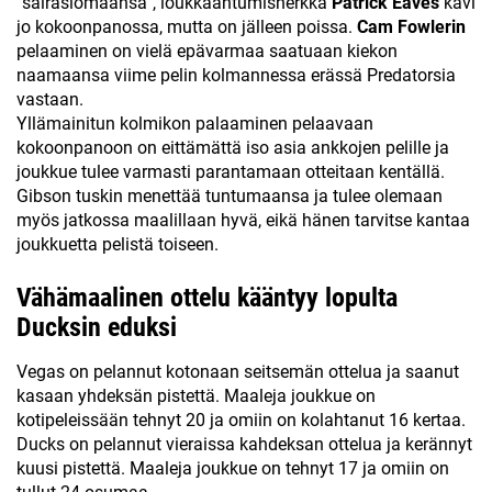
”sairaslomaansa”, loukkaantumisherkkä
Patrick Eaves
kävi
jo kokoonpanossa, mutta on jälleen poissa.
Cam Fowlerin
pelaaminen on vielä epävarmaa saatuaan kiekon
naamaansa viime pelin kolmannessa erässä Predatorsia
vastaan.
Yllämainitun kolmikon palaaminen pelaavaan
kokoonpanoon on eittämättä iso asia ankkojen pelille ja
joukkue tulee varmasti parantamaan otteitaan kentällä.
Gibson tuskin menettää tuntumaansa ja tulee olemaan
myös jatkossa maalillaan hyvä, eikä hänen tarvitse kantaa
joukkuetta pelistä toiseen.
Vähämaalinen ottelu kääntyy lopulta
Ducksin eduksi
Vegas on pelannut kotonaan seitsemän ottelua ja saanut
kasaan yhdeksän pistettä. Maaleja joukkue on
kotipeleissään tehnyt 20 ja omiin on kolahtanut 16 kertaa.
Ducks on pelannut vieraissa kahdeksan ottelua ja kerännyt
kuusi pistettä. Maaleja joukkue on tehnyt 17 ja omiin on