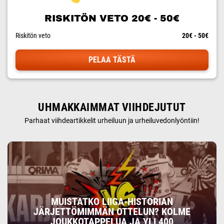
RISKITÖN VETO 20€ - 50€
Riskitön veto
20€ - 50€
PELAA TÄSTÄ
UHMAKKAIMMAT VIIHDEJUTUT
Parhaat viihdeartikkelit urheiluun ja urheiluvedonlyöntiin!
MUISTATKO LIIGA-HISTORIAN
JÄRJETTÖMIMMÄN OTTELUN? KOLME
JOUKKOTAPPELUA JA YLI 400