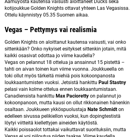
Aamuyöstä kautensa vaisusti aloittaneet Ducks sekä
kotijoukkue Golden Knights ottavat yhteen Las Vegasissa.
Ottelu käynnistyy 05.35 Suomen aikaa.
Vegas – Pettymys vai realismia
Golden Knights on aloittanut kautensa vaisusti, vai onko
sittenkään? Onko nykyiset esitykset sittenkin jotain, mitä
kaikki osasivat odottaa jo viime kaudella?
Vegas on pelannut 18 ottelua ja ansainnut 15 pistettä –
tahti on aivan toinen kun viime vuonna. Joukkueella on
toki ollut myös tärkeitä miehiä pois kokoonpanosta
loukkaantumisten vuoksi. Jetsistä hankittu
Paul Stastny
pelasi vain kolme ottelua ennen loukkaantumistaan.
Canadiensista hankittu
Max Pacioretty
on palannut jo
kokoonpanoon, mutta kausi on ollut rikkonainen hänenkin
osaltaan. Joukkueen ykköspuolustaja
Nate Schmidt
on
edelleen sivussa pelikiellon vuoksi, kun dopingtestistä
löytyi viitteitä kiellettyjen aineiden käytöstä.
Kaikki poissaolot tottakai vaikuttavat suorituksiin, mutta
Vegas ei voi piiloutua niiden taakse. Viime kaudella