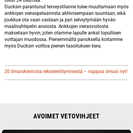
tullut 24 osumaa.
Ducksin parantunut terveystilanne tulee muuttamaan myös
ankkojen vieraspelaamista aktiivisempaan suuntaan, eikä
joukkue ota vaan vastaan ja pyri selviytymään hyvän
maalivahtipelin ansiosta. Ankkojen vierasvoitosta
maksetaan hyvin, joten otamme lapulle ankat lopullisen
voittajan muodossa. Pienemmällä panoksella koitamme
myös Ducksin voittoa pienen tasoituksen kera.
20 ilmaiskierrosta rekisteröitymisestä – nappaa omasi nyt!
AVOIMET VETOVIHJEET