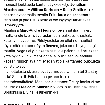
monesti joukkuetta kantanut ykkösketju
Jonathan
Marchessault – William Karlsson – Reilly Smith
ei ole
säkenöinyt samalla tavalla.
Erik Haula
on kadottanut
tehojaan ja puolustuksesta ei ole löytynyt tarvittavaa
jämäkkyyttä.
Maalissa
Marc-Andre Fleury
on pelannut ihan hyvin,
mutta ei ole kyennyt varastamaan joukkueelle pisteitä
kuten viimevuonna. Piristysruiske on ollut normaalisti
röyhimään tottunut
Ryan Reaves,
joka on tehnyt jo neljä
maalia. Vegas ei yksinkertaisesti ole pelannut lähellekään
yhtä hyvin kuin viime vuonna ja joukkueen jokseenkin
kapean rungon avainmiehet eivät ole kantaneet joukkuetta
pelistä toiseen.
Illan ottelusta sivussa ovat varmuudella mainitut Stastny,
sekä Schmidt. Erik Haulan pelaaminen on
epätodennäköistä. Maalissa aloittanee Fleury, koska viime
pelissä oli
Malcolm Subbanin
vuoro joukkueen hävitessä
Bostonissa Bruinsille lukemin 4-1.