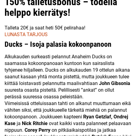
150% talletusbonus – todella
helppo kierrätys!
Talleta 20€ ja saat heti 50€ pelirahaa!
LUNASTA TARJOUS
Ducks – Isoja palasia kokoonpanoon
Alkukauden surkeasti pelannut Anaheim Ducks on
saamassa kokoonpanoaan kuntoon kun sairaslista
tyhjenee hiljalleen. Ducks on alkukauden 19 ottelun aikana
saanut kasaan yhtä monta pistettä, mutta joukkueen tulee
kiittää loistavasti pelannutta maalivahtiaan
John Gibsonia
suuresta osasta pisteitä. Pelillisesti ”ankat” on ollut
perässä suuressa osassa peleistään.
Viimeisissä otteluissaan tahti on alkanut muuttumaan eikä
vähiten siksi, että joukkueelle tärkeitä miehiä on palannut
kokoonpanoon. Joukkueen kapteeni
Ryan Getzlaf, Ondrej
Kase
ja
Nick Ritchie
ovat kaikki vasta palanneet pelaavaan
nippuun.
Corey Perry
on pitkäaikaispotilas ja jatkaa