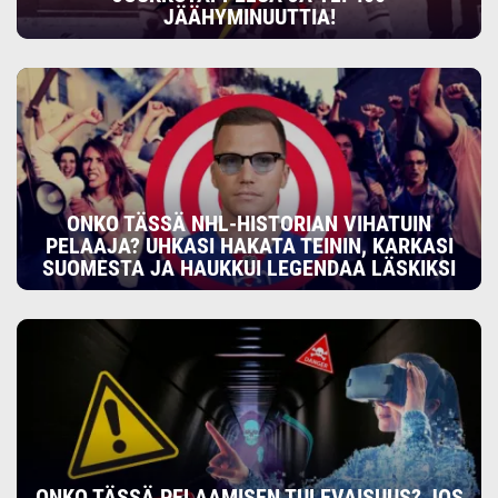
JÄÄHYMINUUTTIA!
ONKO TÄSSÄ NHL-HISTORIAN VIHATUIN
PELAAJA? UHKASI HAKATA TEININ, KARKASI
SUOMESTA JA HAUKKUI LEGENDAA LÄSKIKSI
ONKO TÄSSÄ PELAAMISEN TULEVAISUUS? JOS