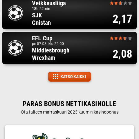
Veikkausliiga
18h 22min
SJK
2,17
Gnistan
EFL Cup
pe 07.08. klo 22:00
Middlesbrough
2,08
Wrexham
KATSO KAIKKI
PARAS BONUS NETTIKASINOLLE
Ota talteen marraskuun 2023 kuumin kasinobonus