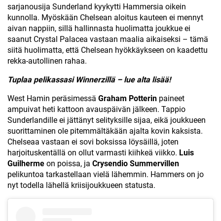
sarjanousija Sunderland kyykytti Hammersia oikein
kunnolla. Myöskään Chelsean aloitus kauteen ei mennyt
aivan nappiin, sillä hallinnasta huolimatta joukkue ei
saanut Crystal Palacea vastaan maalia aikaiseksi – tämä
siitä huolimatta, että Chelsean hyökkäykseen on kaadettu
rekka-autollinen rahaa.
Tuplaa pelikassasi Winnerzillä – lue alta lisää!
West Hamin peräsimessä
Graham Potterin
paineet
ampuivat heti kattoon avauspäivän jälkeen. Tappio
Sunderlandille ei jättänyt selityksille sijaa, eikä joukkueen
suorittaminen ole pitemmältäkään ajalta kovin kaksista.
Chelseaa vastaan ei sovi boksissa löysäillä, joten
harjoituskentällä on ollut varmasti kiihkeä viikko.
Luis
Guilherme
on poissa, ja
Crysendio Summervillen
pelikuntoa tarkastellaan vielä lähemmin. Hammers on jo
nyt todella lähellä kriisijoukkueen statusta.