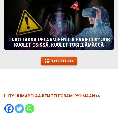
ONKO TÄSSÄ PELAAMISEN TULEVAISUUS? JOS
KUOLET CS:SSÄ, KUOLET TOSIELÄMÄSSÄ
KATSO KAIKKI
LIITY UHMAPELAAJIEN TELEGRAM-RYHMÄÄN >>