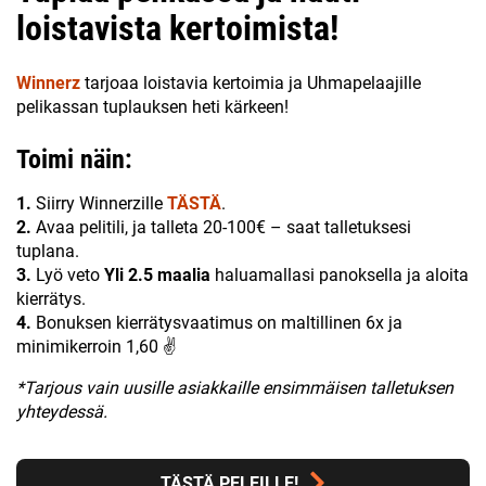
loistavista kertoimista!
Winnerz
tarjoaa loistavia kertoimia ja Uhmapelaajille
pelikassan tuplauksen heti kärkeen!
Toimi näin:
1.
Siirry Winnerzille
TÄSTÄ
.
2.
Avaa pelitili, ja talleta 20-100€ – saat talletuksesi
tuplana.
3.
Lyö veto
Yli 2.5 maalia
haluamallasi panoksella ja aloita
kierrätys.
4.
Bonuksen kierrätysvaatimus on maltillinen 6x ja
minimikerroin 1,60 ✌
*Tarjous vain uusille asiakkaille ensimmäisen talletuksen
yhteydessä.
TÄSTÄ PELEILLE!