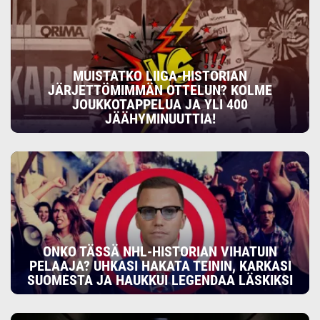
MUISTATKO LIIGA-HISTORIAN
JÄRJETTÖMIMMÄN OTTELUN? KOLME
JOUKKOTAPPELUA JA YLI 400
JÄÄHYMINUUTTIA!
ONKO TÄSSÄ NHL-HISTORIAN VIHATUIN
PELAAJA? UHKASI HAKATA TEININ, KARKASI
SUOMESTA JA HAUKKUI LEGENDAA LÄSKIKSI