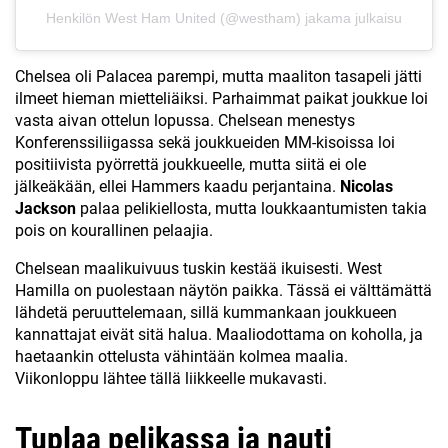
Henkilön West Ham United (@westham) jakama julkaisu
Chelsea oli Palacea parempi, mutta maaliton tasapeli jätti
ilmeet hieman mietteliäiksi. Parhaimmat paikat joukkue loi
vasta aivan ottelun lopussa. Chelsean menestys
Konferenssiliigassa sekä joukkueiden MM-kisoissa loi
positiivista pyörrettä joukkueelle, mutta siitä ei ole
jälkeäkään, ellei Hammers kaadu perjantaina.
Nicolas
Jackson
palaa pelikiellosta, mutta loukkaantumisten takia
pois on kourallinen pelaajia.
Chelsean maalikuivuus tuskin kestää ikuisesti. West
Hamilla on puolestaan näytön paikka. Tässä ei välttämättä
lähdetä peruuttelemaan, sillä kummankaan joukkueen
kannattajat eivät sitä halua. Maaliodottama on koholla, ja
haetaankin ottelusta vähintään kolmea maalia.
Viikonloppu lähtee tällä liikkeelle mukavasti.
Tuplaa pelikassa ja nauti