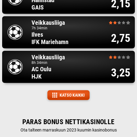
Halmstad
2,15
GAIS
Veikkausliiga
7h 34min
Ilves
2,75
IFK Mariehamn
Veikkausliiga
8h 34min
AC Oulu
3,25
HJK
KATSO KAIKKI
PARAS BONUS NETTIKASINOLLE
Ota talteen marraskuun 2023 kuumin kasinobonus