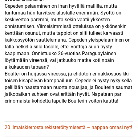
Cepeden pelaaminen on ihan hyvällä mallilla, mutta
tuntumaa hän tarvitsee alustalle enemmän. Syöttö on
keskivertoa parempi, mutta sekin vaatii ykkösten
onnistumisen. Viimeisimmissä otteluissa on ykkönenkin
kenttään osunut, mutta tappiot on silti tulleet karvaasti
kakkossyötön saattelemana. Cepeden yleispelaaminen on
tällä hetkellä sillä tasolle, ettei voittoja suuri pysty
kaapimaan. Onnistuuko 26-vuotias Paraguaylainen
löytämään vireensä, vai jatkuuko matka kotiinpäin
alkukauden tapaan?
Boulter on hurjassa vireessä, ja ehdoton ennakkosuosikki
toisen kisapäivän kamppailuun. Cepede ei pysty nykyisellä
pelillään haastamaan nuorta nousijaa, ja Boulterin saumat
jatkopaikan suhteen ovat erittäin hyvät. Napataan pari
erinomaista kohdetta lapulle Boulterin voiton kautta!
20 ilmaiskierrosta rekisteröitymisestä – nappaa omasi nyt!