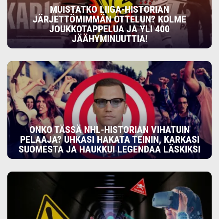
MUISTATKO LIIGA-HISTORIAN
JÄRJETTÖMIMMÄN OTTELUN? KOLME
JOUKKOTAPPELUA JA YLI 400
JÄÄHYMINUUTTIA!
ONKO TÄSSÄ NHL-HISTORIAN VIHATUIN
PELAAJA? UHKASI HAKATA TEININ, KARKASI
SUOMESTA JA HAUKKUI LEGENDAA LÄSKIKSI