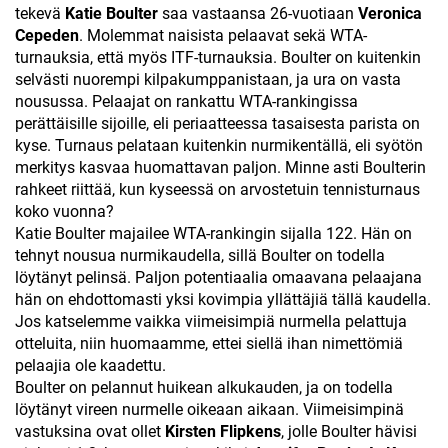
tekevä
Katie Boulter
saa vastaansa 26-vuotiaan
Veronica
Cepeden
. Molemmat naisista pelaavat sekä WTA-
turnauksia, että myös ITF-turnauksia. Boulter on kuitenkin
selvästi nuorempi kilpakumppanistaan, ja ura on vasta
nousussa. Pelaajat on rankattu WTA-rankingissa
perättäisille sijoille, eli periaatteessa tasaisesta parista on
kyse. Turnaus pelataan kuitenkin nurmikentällä, eli syötön
merkitys kasvaa huomattavan paljon. Minne asti Boulterin
rahkeet riittää, kun kyseessä on arvostetuin tennisturnaus
koko vuonna?
Katie Boulter majailee WTA-rankingin sijalla 122. Hän on
tehnyt nousua nurmikaudella, sillä Boulter on todella
löytänyt pelinsä. Paljon potentiaalia omaavana pelaajana
hän on ehdottomasti yksi kovimpia yllättäjiä tällä kaudella.
Jos katselemme vaikka viimeisimpiä nurmella pelattuja
otteluita, niin huomaamme, ettei siellä ihan nimettömiä
pelaajia ole kaadettu.
Boulter on pelannut huikean alkukauden, ja on todella
löytänyt vireen nurmelle oikeaan aikaan. Viimeisimpinä
vastuksina ovat ollet
Kirsten Flipkens
, jolle Boulter hävisi