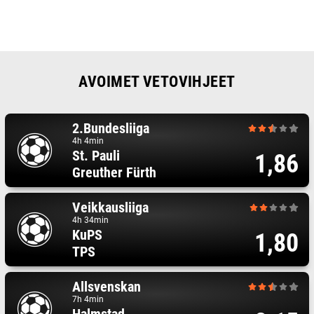
AVOIMET VETOVIHJEET
2.Bundesliiga
4h 4min
St. Pauli
1,86
Greuther Fürth
Veikkausliiga
4h 34min
KuPS
1,80
TPS
Allsvenskan
7h 4min