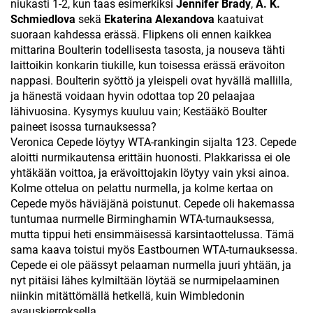
niukasti 1-2, kun taas esimerkiksi
Jennifer Brady
,
A. K.
Schmiedlova
sekä
Ekaterina Alexandova
kaatuivat
suoraan kahdessa erässä. Flipkens oli ennen kaikkea
mittarina Boulterin todellisesta tasosta, ja nouseva tähti
laittoikin konkarin tiukille, kun toisessa erässä erävoiton
nappasi. Boulterin syöttö ja yleispeli ovat hyvällä mallilla,
ja hänestä voidaan hyvin odottaa top 20 pelaajaa
lähivuosina. Kysymys kuuluu vain; Kestääkö Boulter
paineet isossa turnauksessa?
Veronica Cepede löytyy WTA-rankingin sijalta 123. Cepede
aloitti nurmikautensa erittäin huonosti. Plakkarissa ei ole
yhtäkään voittoa, ja erävoittojakin löytyy vain yksi ainoa.
Kolme ottelua on pelattu nurmella, ja kolme kertaa on
Cepede myös häviäjänä poistunut. Cepede oli hakemassa
tuntumaa nurmelle Birminghamin WTA-turnauksessa,
mutta tippui heti ensimmäisessä karsintaottelussa. Tämä
sama kaava toistui myös Eastbournen WTA-turnauksessa.
Cepede ei ole päässyt pelaaman nurmella juuri yhtään, ja
nyt pitäisi lähes kylmiltään löytää se nurmipelaaminen
niinkin mitättömällä hetkellä, kuin Wimbledonin
avauskierroksella.