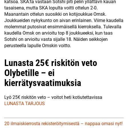
katsoa. SKA:ta vastaan Sotshi piti pelin yllättävn kauan
tasaisena, mutta SKA lopulta voitti ottelun 2-0.
Maanantain ottelun suosikki on kotijoukkue Omsk.
Joukkueiden nykykunto on aivan erinlainen. Viime kaudella
molemmat putosivat ensimmäisellä kierroksella. Tulevalla
kaudella Omsk on arvioitu top 8 joukkueeksi, kun taas
Sotshi on arvioitu vasta sijalle 18. Näiden seikkojen
perusteella lapulle Omskin voitto.
Lunasta 25€ riskitön veto
Olybetille – ei
kierrätysvaatimuksia
Lyö 25€ riskitön veto – voitot heti kotiutettavissa
LUNASTA TARJOUS
20 ilmaiskierrosta rekisteröitymisestä – nappaa omasi nyt!