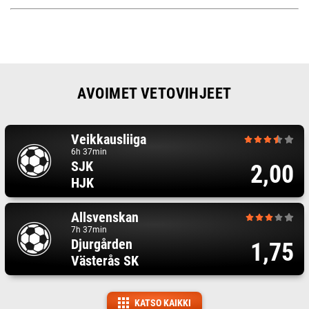
AVOIMET VETOVIHJEET
Veikkausliiga
6h 37min
SJK
2,00
HJK
Allsvenskan
7h 37min
Djurgården
1,75
Västerås SK
KATSO KAIKKI