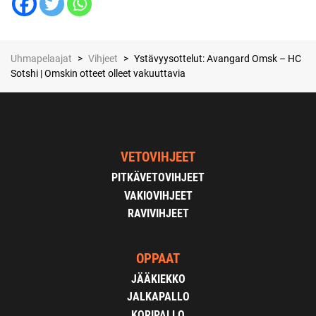
Uhmapelaajat
>
Vihjeet
>
Ystävyysottelut: Avangard Omsk – HC
Sotshi | Omskin otteet olleet vakuuttavia
VETOVIHJEET
PITKÄVETOVIHJEET
VAKIOVIHJEET
RAVIVIHJEET
OPPAAT
JÄÄKIEKKO
JALKAPALLO
KORIPALLO