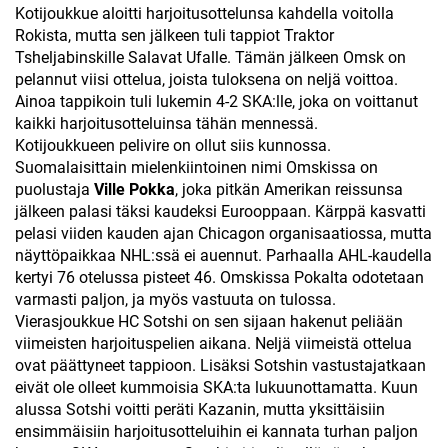
Kotijoukkue aloitti harjoitusottelunsa kahdella voitolla
Rokista, mutta sen jälkeen tuli tappiot Traktor
Tsheljabinskille Salavat Ufalle. Tämän jälkeen Omsk on
pelannut viisi ottelua, joista tuloksena on neljä voittoa.
Ainoa tappikoin tuli lukemin 4-2 SKA:lle, joka on voittanut
kaikki harjoitusotteluinsa tähän mennessä.
Kotijoukkueen pelivire on ollut siis kunnossa.
Suomalaisittain mielenkiintoinen nimi Omskissa on
puolustaja
Ville Pokka
, joka pitkän Amerikan reissunsa
jälkeen palasi täksi kaudeksi Eurooppaan. Kärppä kasvatti
pelasi viiden kauden ajan Chicagon organisaatiossa, mutta
näyttöpaikkaa NHL:ssä ei auennut. Parhaalla AHL-kaudella
kertyi 76 otelussa pisteet 46. Omskissa Pokalta odotetaan
varmasti paljon, ja myös vastuuta on tulossa.
Vierasjoukkue HC Sotshi on sen sijaan hakenut peliään
viimeisten harjoituspelien aikana. Neljä viimeistä ottelua
ovat päättyneet tappioon. Lisäksi Sotshin vastustajatkaan
eivät ole olleet kummoisia SKA:ta lukuunottamatta. Kuun
alussa Sotshi voitti peräti Kazanin, mutta yksittäisiin
ensimmäisiin harjoitusotteluihin ei kannata turhan paljon