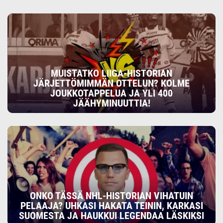
MUISTATKO LIIGA-HISTORIAN
JÄRJETTÖMIMMÄN OTTELUN? KOLME
JOUKKOTAPPELUA JA YLI 400
JÄÄHYMINUUTTIA!
ONKO TÄSSÄ NHL-HISTORIAN VIHATUIN
PELAAJA? UHKASI HAKATA TEININ, KARKASI
SUOMESTA JA HAUKKUI LEGENDAA LÄSKIKSI