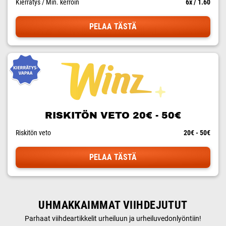
Kierrätys / Min. kerroin
6x / 1.60
PELAA TÄSTÄ
RISKITÖN VETO 20€ - 50€
Riskitön veto
20€ - 50€
PELAA TÄSTÄ
UHMAKKAIMMAT VIIHDEJUTUT
Parhaat viihdeartikkelit urheiluun ja urheiluvedonlyöntiin!