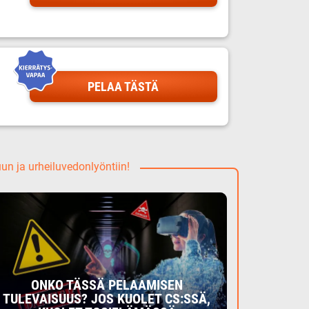
PELAA TÄSTÄ
uun ja urheiluvedonlyöntiin!
ONKO TÄSSÄ PELAAMISEN
TULEVAISUUS? JOS KUOLET CS:SSÄ,