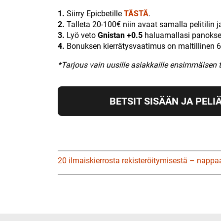
1.
Siirry Epicbetille
TÄSTÄ
.
2.
Talleta 20-100€ niin avaat samalla pelitilin j
3.
Lyö veto
Gnistan +0.5
haluamallasi panoksell
4.
Bonuksen kierrätysvaatimus on maltillinen 6
*Tarjous vain uusille asiakkaille ensimmäisen 
BETSIT SISÄÄN JA PELIÄ
20 ilmaiskierrosta rekisteröitymisestä – nappa