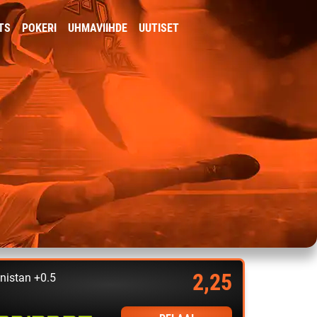
TS
POKERI
UHMAVIIHDE
UUTISET
2,25
nistan +0.5