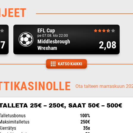
HJEET
EFL Cup
pe 07.08. klo 22:00
Middlesbrough
17
2,08
Wrexham
KATSO KAIKKI
TTIKASINOLLE
Ota talteen marraskuun 2
TALLETA 25€ – 250€, SAAT 50€ – 500€
Talletusbonus
100%
Maksimitalletus
250€
Kierrätys
35x