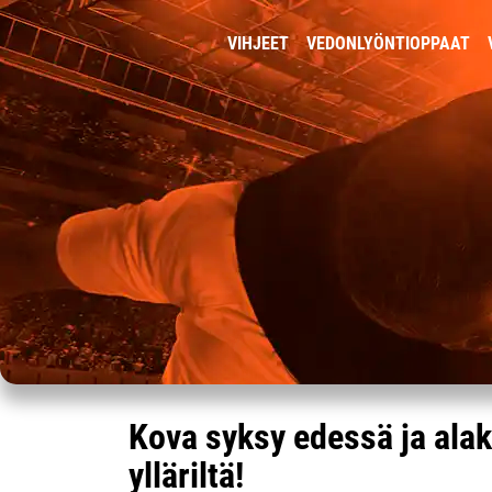
VIHJEET
VEDONLYÖNTIOPPAAT
Kova syksy edessä ja ala
ylläriltä!