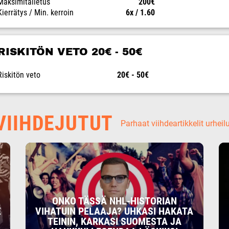
Maksimitalletus
200€
Kierrätys / Min. kerroin
6x / 1.60
RISKITÖN VETO 20€ - 50€
Riskitön veto
20€ - 50€
IIHDEJUTUT
Parhaat viihdeartikkelit urheil
ONKO TÄSSÄ NHL-HISTORIAN
E
VIHATUIN PELAAJA? UHKASI HAKATA
TEININ, KARKASI SUOMESTA JA