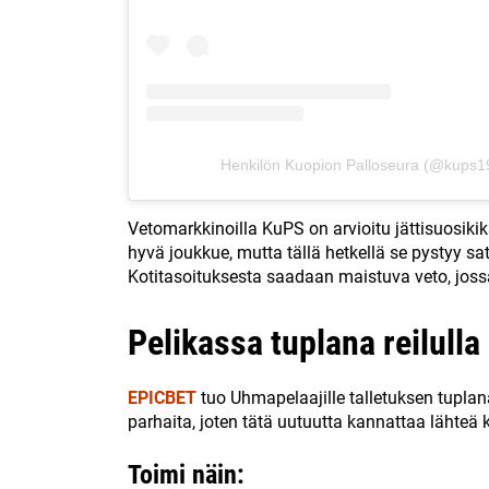
Henkilön Kuopion Palloseura (@kups19
Vetomarkkinoilla KuPS on arvioitu jättisuosikiks
hyvä joukkue, mutta tällä hetkellä se pystyy
Kotitasoituksesta saadaan maistuva veto, jossa
Pelikassa tuplana reilulla 
EPICBET
tuo Uhmapelaajille talletuksen tuplana 
parhaita, joten tätä uutuutta kannattaa lähte
Toimi näin: