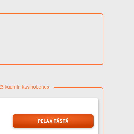
023 kuumin kasinobonus
PELAA TÄSTÄ