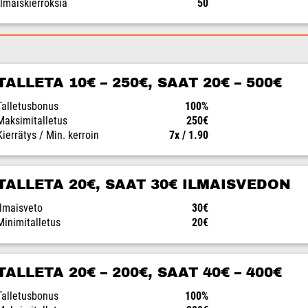
Ilmaiskierroksia
50
TALLETA 10€ – 250€, SAAT 20€ – 500€
Talletusbonus
100%
Maksimitalletus
250€
Kierrätys / Min. kerroin
7x / 1.90
TALLETA 20€, SAAT 30€ ILMAISVEDON
Ilmaisveto
30€
Minimitalletus
20€
TALLETA 20€ – 200€, SAAT 40€ – 400€
Talletusbonus
100%