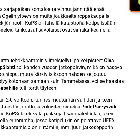
ikä sarjapaikan kohtaloa tarvinnut jännittää enää
 Ogelin ylpeys on muita joukkueita roppakaupalla
ijän rooli. KuPS oli lähellä katastrofia kotipelissään,
opelejä tahkoavat savolaiset ovat sarjakärkeä neljä
mutta tehokkaammin viimeistellyt Ipa vei pisteet
Oiva
pälahti
sai kahden vuoden jatkopahvin, mikä on naseva
po nippu, mutta kärkiviisikkoon nähden se joutuu
styy kotonaan samaan kuin Tammelassa, voi se haastaa
nsahille
tuli kortit täyteen.
an 2-0 voittoon, kunnes muutaman vaihdon jälkeen
t tasoihin, mutta savolaisten onneksi
Piotr Parzyszek
 KuPSilla oli kyllä paikkoja lisämaaleihinkin, joten
ikolla eurorumba, jossa kotipelitkin on pelattava UEFA-
kaantumisia on riittämiin, mm. juuri jatkosopparin