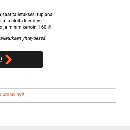
a saat talletuksesi tuplana.
a ja aloita kierrätys.
x ja minimikerroin 1,60 ✌
talletuksen yhteydessä.
!
a omasi nyt!