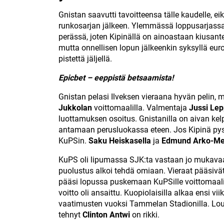
Gnistan saavutti tavoitteensa tälle kaudelle, e
runkosarjan jälkeen. Ylemmässä loppusarjassa
perässä, joten Kipinällä on ainoastaan kiusantek
mutta onnellisen lopun jälkeenkin syksyllä eur
pistettä jäljellä.
Epicbet – eeppistä betsaamista!
Gnistan pelasi Ilveksen vieraana hyvän pelin, 
Jukkolan
voittomaalilla. Valmentaja
Jussi Lep
luottamuksen osoitus. Gnistanilla on aivan kel
antamaan perusluokassa eteen. Jos Kipinä py
KuPSin.
Saku Heiskasella
ja
Edmund Arko-Me
KuPS oli lipumassa SJK:ta vastaan jo mukava
puolustus alkoi tehdä omiaan. Vieraat pääsivä
pääsi lopussa puskemaan KuPSille voittomaalin.
voitto oli ansaittu. Kuopiolaisilla alkaa ensi vi
vaatimusten vuoksi Tammelan Stadionilla. Louk
tehnyt
Clinton Antwi
on rikki.