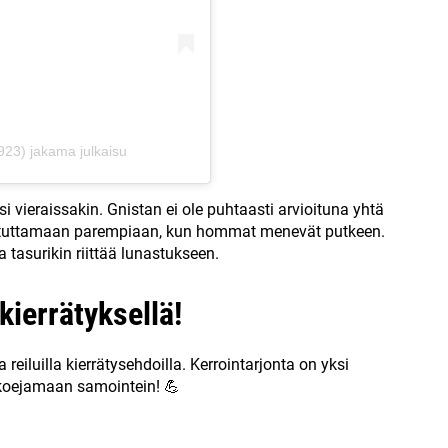
23) jakama julkaisu
i vieraissakin. Gnistan ei ole puhtaasti arvioituna yhtä
 satuttamaan parempiaan, kun hommat menevät putkeen.
 tasurikin riittää lunastukseen.
kierrätyksellä!
reiluilla kierrätysehdoilla. Kerrointarjonta on yksi
ä koejamaan samointein! 💪