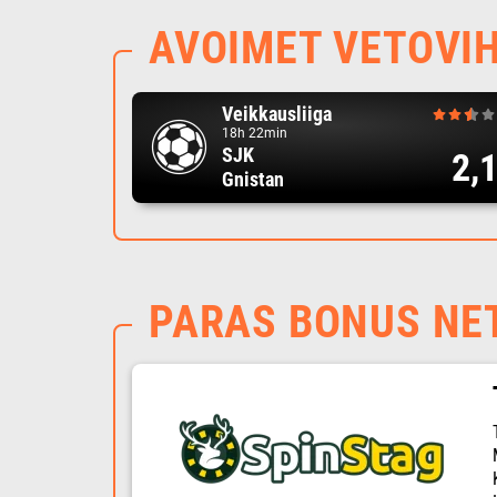
AVOIMET VETOVI
Veikkausliiga
18h 22min
SJK
2,
Gnistan
PARAS BONUS NE