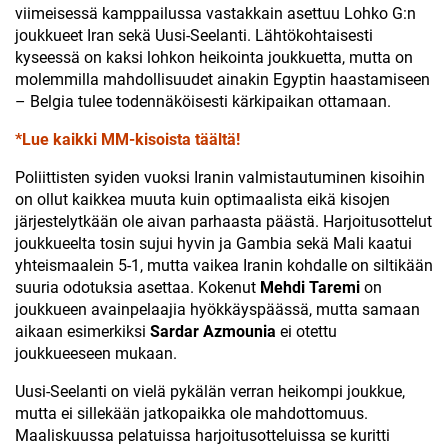
viimeisessä kamppailussa vastakkain asettuu Lohko G:n
joukkueet Iran sekä Uusi-Seelanti. Lähtökohtaisesti
kyseessä on kaksi lohkon heikointa joukkuetta, mutta on
molemmilla mahdollisuudet ainakin Egyptin haastamiseen
– Belgia tulee todennäköisesti kärkipaikan ottamaan.
*Lue kaikki MM-kisoista täältä!
Poliittisten syiden vuoksi Iranin valmistautuminen kisoihin
on ollut kaikkea muuta kuin optimaalista eikä kisojen
järjestelytkään ole aivan parhaasta päästä. Harjoitusottelut
joukkueelta tosin sujui hyvin ja Gambia sekä Mali kaatui
yhteismaalein 5-1, mutta vaikea Iranin kohdalle on siltikään
suuria odotuksia asettaa. Kokenut
Mehdi Taremi
on
joukkueen avainpelaajia hyökkäyspäässä, mutta samaan
aikaan esimerkiksi
Sardar Azmounia
ei otettu
joukkueeseen mukaan.
Uusi-Seelanti on vielä pykälän verran heikompi joukkue,
mutta ei sillekään jatkopaikka ole mahdottomuus.
Maaliskuussa pelatuissa harjoitusotteluissa se kuritti