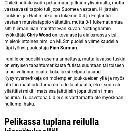
Chileä päästessään pelaamaan pitkään ylivoimalla, mutta
vastaavasti tappio tuli jopa Suomea vastaan. Hiljattain
joukkuei jäi Haitin jalkoihin lukemin 0-4 ja Englantia
vastaan murskatappio vältettiin, mutta 0-1 lukemat antaa
silti hieman liian mairittelevan kuvan. Nottinghamin
hyökkääjä
Chris Wood
on kova ase ja alakerrassa yksi
mielenkiintoinen nimi on MLS:n puolella viime kaudella
läpi lyönyt puolustaja
Finn Surman
.
Iranille on suosikin asema annettava, mutta luvassa tuskin
on erityisen tapahtumarikasta futista suuntaan tai toiseen
ja pelivalinnan osalta kokeiluksi kelpaa tasapeli.
Kysymysmerkkejä on molempien joukkueiden yllä ja myös
ottelun maaliodottama on todella alhaalla, eli ei suuresti
yllättäisi mikäli matsissa jäätäisiin jopa täysin ilman
osumia. Tulosvetona 0-0 ei siis välttämättä ole myöskään
hullumpi haku.
Pelikassa tuplana reilulla