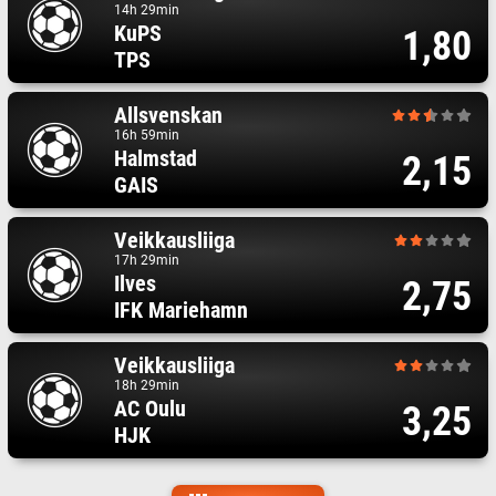
14h 29min
KuPS
1,80
TPS
Allsvenskan
16h 59min
Halmstad
2,15
GAIS
Veikkausliiga
17h 29min
Ilves
2,75
IFK Mariehamn
Veikkausliiga
18h 29min
AC Oulu
3,25
HJK