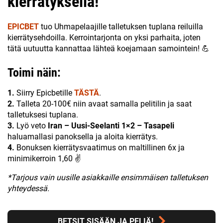
kierrätyksellä!
EPICBET
tuo Uhmapelaajille talletuksen tuplana reiluilla
kierrätysehdoilla. Kerrointarjonta on yksi parhaita, joten
tätä uutuutta kannattaa lähteä koejamaan samointein! 💪
Toimi näin:
1.
Siirry Epicbetille
TÄSTÄ
.
2.
Talleta 20-100€ niin avaat samalla pelitilin ja saat
talletuksesi tuplana.
3.
Lyö veto
Iran – Uusi-Seelanti 1×2 – Tasapeli
haluamallasi panoksella ja aloita kierrätys.
4.
Bonuksen kierrätysvaatimus on maltillinen 6x ja
minimikerroin 1,60 ✌
*Tarjous vain uusille asiakkaille ensimmäisen talletuksen
yhteydessä.
BETSIT SISÄÄN JA PELIÄ!