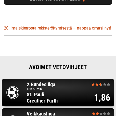
20 ilmaiskierrosta rekisteröitymisestä – nappaa omasi nyt!
AVOIMET VETOVIHJEET
2.Bundesliiga
13h 59min
St. Pauli
1,86
Greuther Fürth
Veikkausliiga