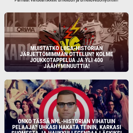
Parhaat viihdeartikkelit urheiluun ja urheiluvedonlyöntiin!
MUISTATKO LIIGA-HISTORIAN
JÄRJETTÖMIMMÄN OTTELUN? KOLME
JOUKKOTAPPELUA JA YLI 400
JÄÄHYMINUUTTIA!
ONKO TÄSSÄ NHL-HISTORIAN VIHATUIN
PELAAJA? UHKASI HAKATA TEININ, KARKASI