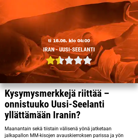
ti 16.06. klo 04:00
IRAN - UUSI-SEELANTI
Kysymysmerkkejä riittää –
onnistuuko Uusi-Seelanti
yllättämään Iranin?
Maanantain sekä tiistain välisenä yönä jatketaan
jalkapallon MM-kisojen avauskierroksen parissa ja yön