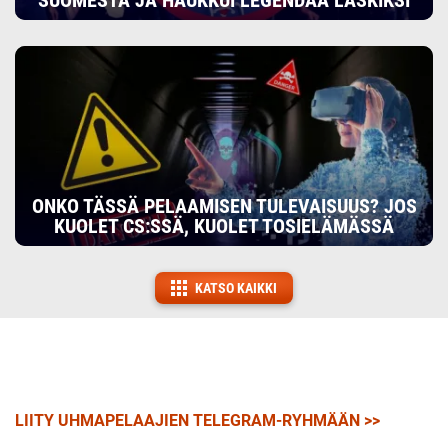
SUOMESTA JA HAUKKUI LEGENDAA LÄSKIKSI
ONKO TÄSSÄ PELAAMISEN TULEVAISUUS? JOS
KUOLET CS:SSÄ, KUOLET TOSIELÄMÄSSÄ
KATSO KAIKKI
LIITY UHMAPELAAJIEN TELEGRAM-RYHMÄÄN >>