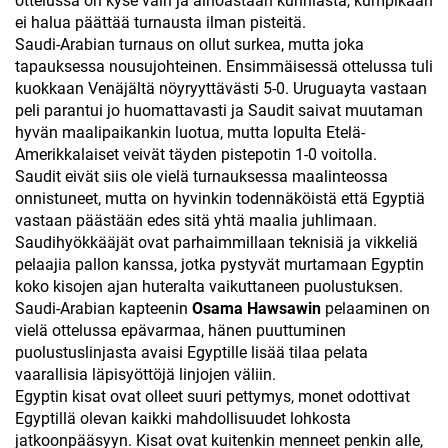
ottelussa on kyse vain ja ainoastaan kunniasta, kumpikaan
ei halua päättää turnausta ilman pisteitä.
Saudi-Arabian turnaus on ollut surkea, mutta joka
tapauksessa nousujohteinen. Ensimmäisessä ottelussa tuli
kuokkaan Venäjältä nöyryyttävästi 5-0. Uruguayta vastaan
peli parantui jo huomattavasti ja Saudit saivat muutaman
hyvän maalipaikankin luotua, mutta lopulta Etelä-
Amerikkalaiset veivät täyden pistepotin 1-0 voitolla.
Saudit eivät siis ole vielä turnauksessa maalinteossa
onnistuneet, mutta on hyvinkin todennäköistä että Egyptiä
vastaan päästään edes sitä yhtä maalia juhlimaan.
Saudihyökkääjät ovat parhaimmillaan teknisiä ja vikkeliä
pelaajia pallon kanssa, jotka pystyvät murtamaan Egyptin
koko kisojen ajan huteralta vaikuttaneen puolustuksen.
Saudi-Arabian kapteenin
Osama Hawsawin
pelaaminen on
vielä ottelussa epävarmaa, hänen puuttuminen
puolustuslinjasta avaisi Egyptille lisää tilaa pelata
vaarallisia läpisyöttöjä linjojen väliin.
Egyptin kisat ovat olleet suuri pettymys, monet odottivat
Egyptillä olevan kaikki mahdollisuudet lohkosta
jatkoonpääsyyn. Kisat ovat kuitenkin menneet penkin alle,