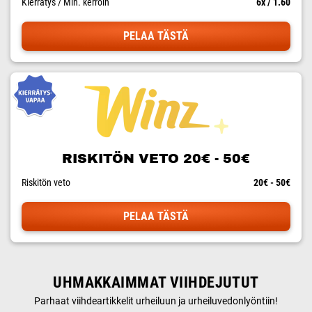
Kierrätys / Min. kerroin
6x / 1.60
PELAA TÄSTÄ
RISKITÖN VETO 20€ - 50€
Riskitön veto
20€ - 50€
PELAA TÄSTÄ
UHMAKKAIMMAT VIIHDEJUTUT
Parhaat viihdeartikkelit urheiluun ja urheiluvedonlyöntiin!