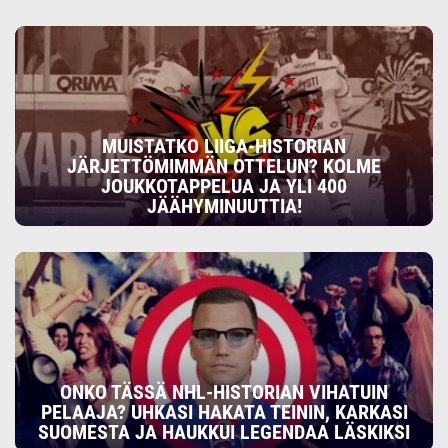
MUISTATKO LIIGA-HISTORIAN
JÄRJETTÖMIMMÄN OTTELUN? KOLME
JOUKKOTAPPELUA JA YLI 400
JÄÄHYMINUUTTIA!
ONKO TÄSSÄ NHL-HISTORIAN VIHATUIN
PELAAJA? UHKASI HAKATA TEININ, KARKASI
SUOMESTA JA HAUKKUI LEGENDAA LÄSKIKSI