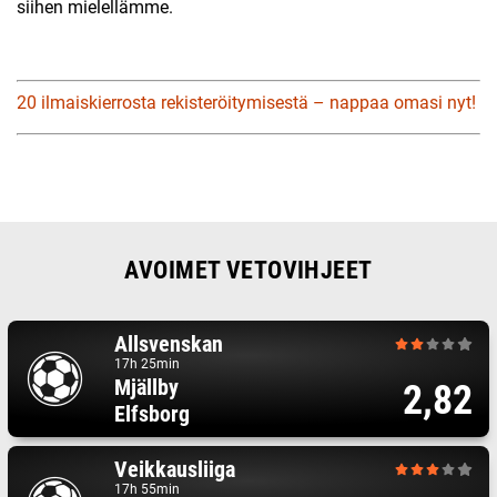
siihen mielellämme.
20 ilmaiskierrosta rekisteröitymisestä – nappaa omasi nyt!
AVOIMET VETOVIHJEET
Allsvenskan
17h 25min
Mjällby
2,82
Elfsborg
Veikkausliiga
17h 55min