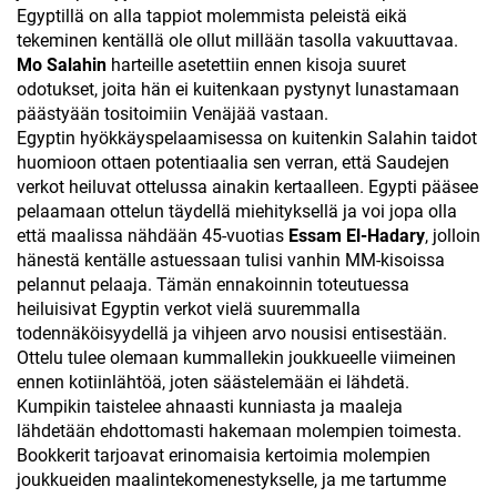
Egyptillä on alla tappiot molemmista peleistä eikä
tekeminen kentällä ole ollut millään tasolla vakuuttavaa.
Mo Salahin
harteille asetettiin ennen kisoja suuret
odotukset, joita hän ei kuitenkaan pystynyt lunastamaan
päästyään tositoimiin Venäjää vastaan.
Egyptin hyökkäyspelaamisessa on kuitenkin Salahin taidot
huomioon ottaen potentiaalia sen verran, että Saudejen
verkot heiluvat ottelussa ainakin kertaalleen. Egypti pääsee
pelaamaan ottelun täydellä miehityksellä ja voi jopa olla
että maalissa nähdään 45-vuotias
Essam El-Hadary
, jolloin
hänestä kentälle astuessaan tulisi vanhin MM-kisoissa
pelannut pelaaja. Tämän ennakoinnin toteutuessa
heiluisivat Egyptin verkot vielä suuremmalla
todennäköisyydellä ja vihjeen arvo nousisi entisestään.
Ottelu tulee olemaan kummallekin joukkueelle viimeinen
ennen kotiinlähtöä, joten säästelemään ei lähdetä.
Kumpikin taistelee ahnaasti kunniasta ja maaleja
lähdetään ehdottomasti hakemaan molempien toimesta.
Bookkerit tarjoavat erinomaisia kertoimia molempien
joukkueiden maalintekomenestykselle, ja me tartumme