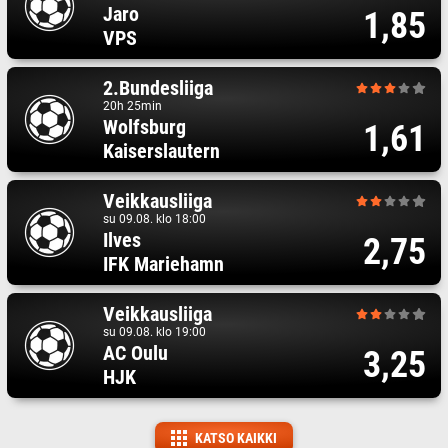
Jaro
1,85
VPS
2.Bundesliiga
20h 25min
Wolfsburg
1,61
Kaiserslautern
Veikkausliiga
su 09.08. klo 18:00
Ilves
2,75
IFK Mariehamn
Veikkausliiga
su 09.08. klo 19:00
AC Oulu
3,25
HJK
KATSO KAIKKI