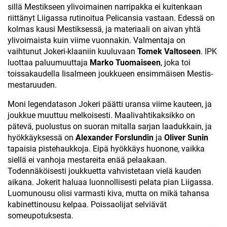
sillä Mestikseen ylivoimainen narripakka ei kuitenkaan
riittänyt Liigassa rutinoitua Pelicansia vastaan. Edessä on
kolmas kausi Mestiksessä, ja materiaali on aivan yhtä
ylivoimaista kuin viime vuonnakin. Valmentaja on
vaihtunut Jokeri-klaaniin kuuluvaan
Tomek Valtoseen
. IPK
luottaa paluumuuttaja
Marko Tuomaiseen
, joka toi
toissakaudella Iisalmeen joukkueen ensimmäisen Mestis-
mestaruuden.
Moni legendatason Jokeri päätti uransa viime kauteen, ja
joukkue muuttuu melkoisesti. Maalivahtikaksikko on
pätevä, puolustus on suoran mitalla sarjan laadukkain, ja
hyökkäyksessä on
Alexander Forslundin
ja
Oliver Sunin
tapaisia pistehaukkoja. Eipä hyökkäys huonone, vaikka
siellä ei vanhoja mestareita enää pelaakaan.
Todennäköisesti joukkuetta vahvistetaan vielä kauden
aikana. Jokerit haluaa luonnollisesti pelata pian Liigassa.
Luomunousu olisi varmasti kiva, mutta on mikä tahansa
kabinettinousu kelpaa. Poissaolijat selviävät
someupotuksesta.