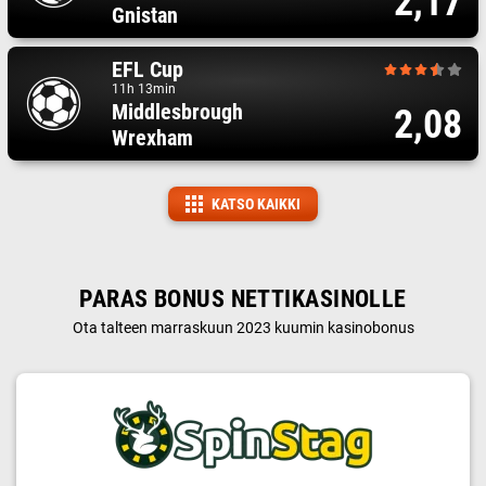
2,17
Gnistan
EFL Cup
11h 13min
Middlesbrough
2,08
Wrexham
KATSO KAIKKI
PARAS BONUS NETTIKASINOLLE
Ota talteen marraskuun 2023 kuumin kasinobonus