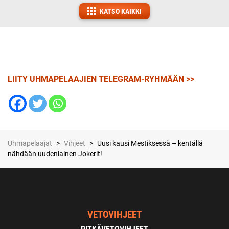
KATSO KAIKKI
LIITY UHMAPELAAJIEN TELEGRAM-RYHMÄÄN >>
Uhmapelaajat
>
Vihjeet
>
Uusi kausi Mestiksessä – kentällä
nähdään uudenlainen Jokerit!
VETOVIHJEET