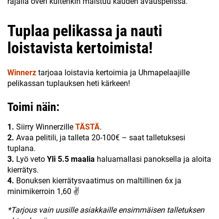
rajalla overi kuitenkin maistuu kauden avauspelissä.
Tuplaa pelikassa ja nauti
loistavista kertoimista!
Winnerz
tarjoaa loistavia kertoimia ja Uhmapelaajille
pelikassan tuplauksen heti kärkeen!
Toimi näin:
1.
Siirry Winnerzille
TÄSTÄ
.
2.
Avaa pelitili, ja talleta 20-100€ – saat talletuksesi
tuplana.
3.
Lyö veto
Yli 5.5 maalia
haluamallasi panoksella ja aloita
kierrätys.
4.
Bonuksen kierrätysvaatimus on maltillinen 6x ja
minimikerroin 1,60 ✌
*Tarjous vain uusille asiakkaille ensimmäisen talletuksen