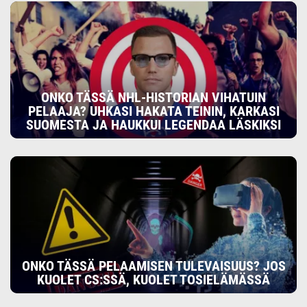
ONKO TÄSSÄ NHL-HISTORIAN VIHATUIN
PELAAJA? UHKASI HAKATA TEININ, KARKASI
SUOMESTA JA HAUKKUI LEGENDAA LÄSKIKSI
ONKO TÄSSÄ PELAAMISEN TULEVAISUUS? JOS
KUOLET CS:SSÄ, KUOLET TOSIELÄMÄSSÄ