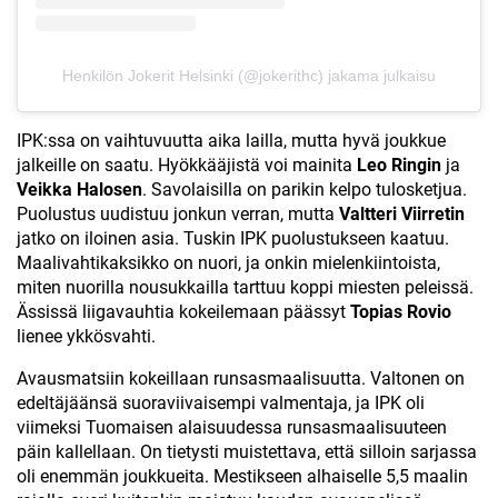
Henkilön Jokerit Helsinki (@jokerithc) jakama julkaisu
IPK:ssa on vaihtuvuutta aika lailla, mutta hyvä joukkue
jalkeille on saatu. Hyökkääjistä voi mainita
Leo Ringin
ja
Veikka Halosen
. Savolaisilla on parikin kelpo tulosketjua.
Puolustus uudistuu jonkun verran, mutta
Valtteri Viirretin
jatko on iloinen asia. Tuskin IPK puolustukseen kaatuu.
Maalivahtikaksikko on nuori, ja onkin mielenkiintoista,
miten nuorilla nousukkailla tarttuu koppi miesten peleissä.
Ässissä liigavauhtia kokeilemaan päässyt
Topias Rovio
lienee ykkösvahti.
Avausmatsiin kokeillaan runsasmaalisuutta. Valtonen on
edeltäjäänsä suoraviivaisempi valmentaja, ja IPK oli
viimeksi Tuomaisen alaisuudessa runsasmaalisuuteen
päin kallellaan. On tietysti muistettava, että silloin sarjassa
oli enemmän joukkueita. Mestikseen alhaiselle 5,5 maalin