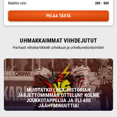
Riskitön veto
20€ - 50€
PELAA TÄSTÄ
UHMAKKAIMMAT VIIHDEJUTUT
Parhaat viihdeartikkelit urheiluun ja urheiluvedonlyöntiin!
MUISTATKO LIIGA-HISTORIAN
JÄRJETTÖMIMMÄN OTTELUN? KOLME
JOUKKOTAPPELUA JA YLI 400
JÄÄHYMINUUTTIA!