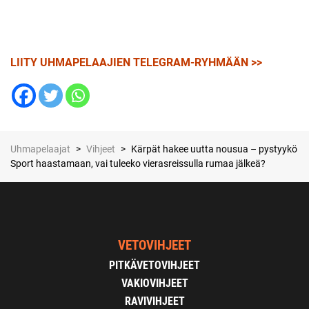
LIITY UHMAPELAAJIEN TELEGRAM-RYHMÄÄN >>
Uhmapelaajat
>
Vihjeet
>
Kärpät hakee uutta nousua – pystyykö
Sport haastamaan, vai tuleeko vierasreissulla rumaa jälkeä?
VETOVIHJEET
PITKÄVETOVIHJEET
VAKIOVIHJEET
RAVIVIHJEET