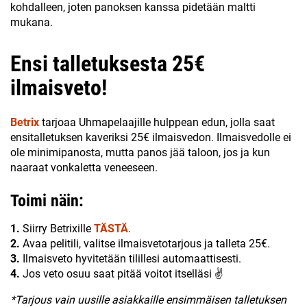
kohdalleen, joten panoksen kanssa pidetään maltti
mukana.
Ensi talletuksesta 25€
ilmaisveto!
Betrix
tarjoaa Uhmapelaajille hulppean edun, jolla saat
ensitalletuksen kaveriksi 25€ ilmaisvedon. Ilmaisvedolle ei
ole minimipanosta, mutta panos jää taloon, jos ja kun
naaraat vonkaletta veneeseen.
Toimi näin:
1.
Siirry Betrixille
TÄSTÄ
.
2.
Avaa pelitili, valitse ilmaisvetotarjous ja talleta 25€.
3.
Ilmaisveto hyvitetään tilillesi automaattisesti.
4.
Jos veto osuu saat pitää voitot itselläsi ✌
*Tarjous vain uusille asiakkaille ensimmäisen talletuksen