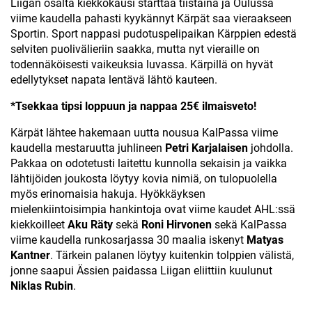
Liigan osalta kiekkokausi starttaa tiistaina ja Oulussa
viime kaudella pahasti kyykännyt Kärpät saa vieraakseen
Sportin. Sport nappasi pudotuspelipaikan Kärppien edestä
selviten puolivälieriin saakka, mutta nyt vieraille on
todennäköisesti vaikeuksia luvassa. Kärpillä on hyvät
edellytykset napata lentävä lähtö kauteen.
*Tsekkaa tipsi loppuun ja nappaa 25€ ilmaisveto!
Kärpät lähtee hakemaan uutta nousua KalPassa viime
kaudella mestaruutta juhlineen
Petri Karjalaisen
johdolla.
Pakkaa on odotetusti laitettu kunnolla sekaisin ja vaikka
lähtijöiden joukosta löytyy kovia nimiä, on tulopuolella
myös erinomaisia hakuja. Hyökkäyksen
mielenkiintoisimpia hankintoja ovat viime kaudet AHL:ssä
kiekkoilleet
Aku Räty
sekä
Roni Hirvonen
sekä KalPassa
viime kaudella runkosarjassa 30 maalia iskenyt
Matyas
Kantner
. Tärkein palanen löytyy kuitenkin tolppien välistä,
jonne saapui Ässien paidassa Liigan eliittiin kuulunut
Niklas Rubin
.