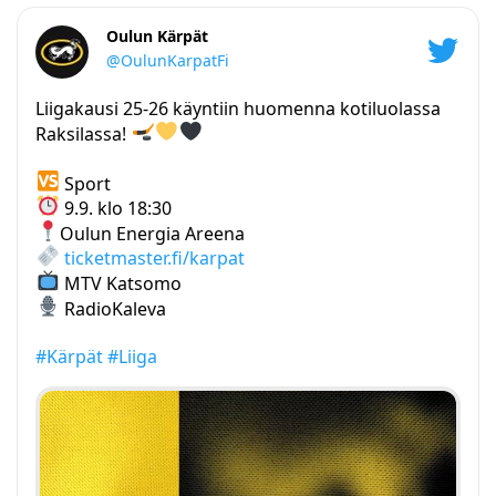
Oulun Kärpät
@OulunKarpatFi
Liigakausi 25-26 käyntiin huomenna kotiluolassa
Raksilassa!
Sport
9.9. klo 18:30
Oulun Energia Areena
ticketmaster.fi/karpat
MTV Katsomo
RadioKaleva
#Kärpät
#Liiga