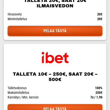
TALLETA 20€, SAAT 20€
ILMAISVEDON
Ilmaisveto
20€
Minimitalletus
20€
PELAA TÄSTÄ
TALLETA 10€ – 250€, SAAT 20€ –
500€
Talletusbonus
100%
Maksimitalletus
250€
Kierrätys / Min. kerroin
7x / 1.90
PELAA TÄSTÄ