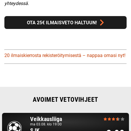
yhteydessä.
OTA 25€ ILMAISVETO HALTUUN!
20 ilmaiskierrosta rekisteröitymisestä – nappaa omasi nyt!
AVOIMET VETOVIHJEET
Veikkausliiga
ma 03.08. klo 19:00
SJK