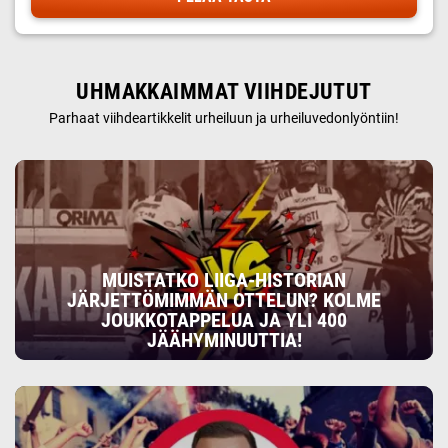
UHMAKKAIMMAT VIIHDEJUTUT
Parhaat viihdeartikkelit urheiluun ja urheiluvedonlyöntiin!
MUISTATKO LIIGA-HISTORIAN
JÄRJETTÖMIMMÄN OTTELUN? KOLME
JOUKKOTAPPELUA JA YLI 400
JÄÄHYMINUUTTIA!