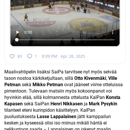
83
1
8:09 PM · Apr 28, 2025
Maalivahtipelin lisäksi SaiPa tarvitsee nyt myös selvää
tason nostoa kärkiketjultaan, sillä
Otto Kivenmäki
,
Ville
Petman
sekä
Mikko Petman
ovat jääneet viime otteluissa
pimentoon. Tulevaan matsiin myös kokoonpanot voi
hyvinkin elää, sillä kolmannesta ottelusta KalPan
Konsta
Kapasen
sekä SaiPan
Henri Nikkasen
ja
Mark Pysykin
tilanteet eteni kurinpidon käsittelyyn. KalPan
puolustuksesta
Lasse Lappalainen
jätti kamppailun
kesken ja kyseessä olisi iso miinus mikäli häntä ei
pelikuntoon saada – Lappalainen on iskenyt maalin