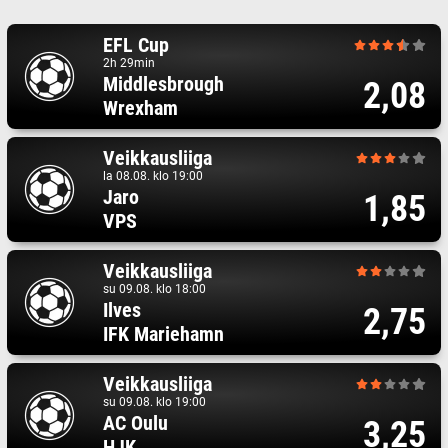
EFL Cup
2h 29min
Middlesbrough
2,08
Wrexham
Veikkausliiga
la 08.08. klo 19:00
Jaro
1,85
VPS
Veikkausliiga
su 09.08. klo 18:00
Ilves
2,75
IFK Mariehamn
Veikkausliiga
su 09.08. klo 19:00
AC Oulu
3,25
HJK