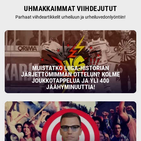
UHMAKKAIMMAT VIIHDEJUTUT
Parhaat viihdeartikkelit urheiluun ja urheiluvedonlyöntiin!
MUISTATKO LIIGA-HISTORIAN
JÄRJETTÖMIMMÄN OTTELUN? KOLME
JOUKKOTAPPELUA JA YLI 400
JÄÄHYMINUUTTIA!