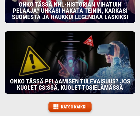
ONKO TÄSSÄ NHL-HISTORIAN VIHATUIN
PELAAJA? UHKASI HAKATA TEININ, KARKASI
SUOMESTA JA HAUKKUI LEGENDAA LÄSKIKSI
ONKO TÄSSÄ PELAAMISEN TULEVAISUUS? JOS
KUOLET CS:SSÄ, KUOLET TOSIELÄMÄSSÄ
KATSO KAIKKI