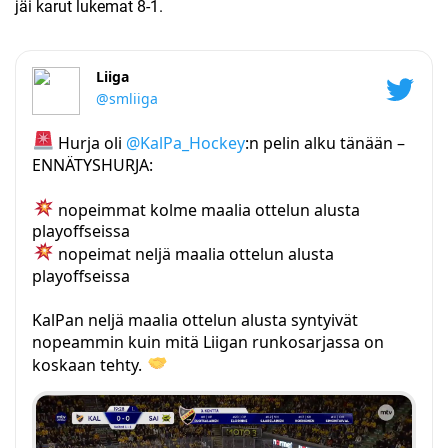
jäi karut lukemat 8-1.
Liiga
@smliiga
Hurja oli
@KalPa_Hockey
:n pelin alku tänään –
ENNÄTYSHURJA:
nopeimmat kolme maalia ottelun alusta
playoffseissa
nopeimat neljä maalia ottelun alusta
playoffseissa
KalPan neljä maalia ottelun alusta syntyivät
nopeammin kuin mitä Liigan runkosarjassa on
koskaan tehty.