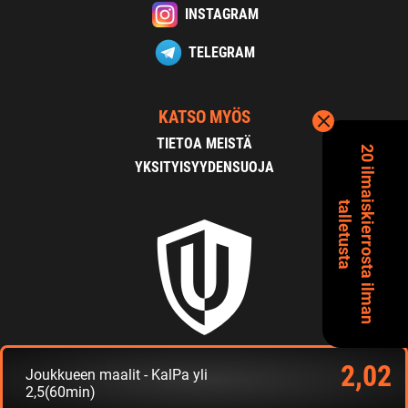
INSTAGRAM
TELEGRAM
KATSO MYÖS
TIETOA MEISTÄ
2
0
i
l
m
a
s
k
i
e
r
r
o
s
t
a
i
l
m
a
n
a
l
l
e
t
u
s
t
a
YKSITYISYYDENSUOJA
i
t
2,02
Joukkueen maalit - KalPa yli
Copyright 2026 Uhmapelaajat.com
2,5(60min)