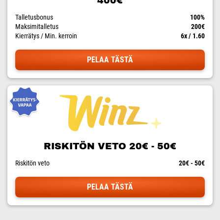
400€
Talletusbonus
100%
Maksimitalletus
200€
Kierrätys / Min. kerroin
6x / 1.60
PELAA TÄSTÄ
RISKITÖN VETO 20€ - 50€
Riskitön veto
20€ - 50€
PELAA TÄSTÄ