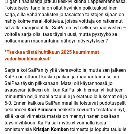
Liigan finaalisarja jatkuu keskiviikkona Lappeenrannassa.
Toistaiseksi tarjolla on ollut hyvinkin poikkeuksellinen
sarja, sillä vähämaalisten ja tasaisten taistojen sijaan on
nähty kolme maali-iloittelua, joissa voittaja on ratkennut
selvällä marginaalilla. SaiPa on nyt selkä seinää vasten –
voitolla sarja olisi taas täysin uusi, mutta pystyykö se
nollaamaan maanantaina nähdyn nöyryytyksen?
*Tsekkaa tästä huhtikuun 2025 kuumimmat
vedonlyöntibonukset!
Sarja alkoi SaiPan tylyllä vierasvoitolla, mutta sen jälkeen
KalPa on ottanut kuskin paikan ja maanantaina se piti
SaiPaa täysin pilkkanaan. Matsi oli käytännössä jo
avauserän jälkeen ohi, kun KalPa iski hieman yli kahteen
minuuttiin neljä maalia taululle ja erätauolla lukemat oli jo
5-0. Ennen kaikkea SaiPan maalilla loistavat pudotuspelit
pelanneen
Kari Piiroisen
henkistä kovuutta testataan nyt,
sillä kaksi viimeistä matsia on mennyt hänen osaltaan
täysin vihkoon. KalPa sai myös ylivoimalla isoja
onnistumisia
Kristjan Komben
toimesta ja lopulta taululle