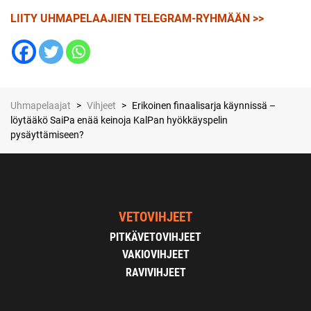
LIITY UHMAPELAAJIEN TELEGRAM-RYHMÄÄN >>
Uhmapelaajat
>
Vihjeet
>
Erikoinen finaalisarja käynnissä –
löytääkö SaiPa enää keinoja KalPan hyökkäyspelin
pysäyttämiseen?
VETOVIHJEET
PITKÄVETOVIHJEET
VAKIOVIHJEET
RAVIVIHJEET