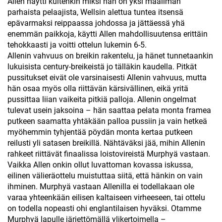
Allen näytti kuitenkin miksi hän on yksi maailman
parhaista pelaajista, Wellsin alettua tuntea itsensä
epävarmaksi reippaassa johdossa ja jättäessä yhä
enemmän paikkoja, käytti Allen mahdollisuutensa erittäin
tehokkaasti ja voitti ottelun lukemin 6-5.
Allenin vahvuus on breikin rakentelu, ja hänet tunnetaankin
lukuisista century-breikeistä jo tälläkin kaudella. Pitkät
pussitukset eivät ole varsinaisesti Allenin vahvuus, mutta
hän osaa myös olla riittävän kärsivällinen, eikä yritä
pussittaa liian vaikeita pitkiä palloja. Allenin ongelmat
tulevat usein jaksoina – hän saattaa pelata monta framea
putkeen saamatta yhtäkään palloa pussiin ja vain hetkeä
myöhemmin tyhjentää pöydän monta kertaa putkeen
reilusti yli satasen breikillä. Nähtäväksi jää, mihin Allenin
rahkeet riittävät finaalissa loistovireistä Murphyä vastaan.
Vaikka Allen onkin ollut luvattoman kovassa iskussa,
eilinen välieräottelu muistuttaa siitä, että hänkin on vain
ihminen. Murphyä vastaan Allenilla ei todellakaan ole
varaa yhteenkään eilisen kaltaiseen virheeseen, tai ottelu
on todella nopeasti ohi englantilaisen hyväksi. Otamme
Murphyä lapulle järjettömällä ylikertoimella –