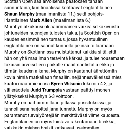
Scottish Open saa arvoisensa päätöksen tänään
sunnuntaina, kun finaalissa kohtaavat englantilainen
Shaun Murphy
(maailmanlista 11.) sekä pohjois-
Irlantilainen
Mark Allen
(maailmanlista 6.)
Murphyn alkukausi oli äärimmäisen vaikea selkäkivuista
johtuneiden huonojen tulosten takia, ja Scottish Open on
kauden ensimmäinen turnaus, jossa hyväntuulinen
englantilainen on saanut kunnolla pelinsä rullaamaan.
Murphy on Skotlannissa muistuttanut kaikkia siitä, että
hän on yhä maailman terävintä kärkeä, ja tulee nousemaan
takaisin arvoiselleen paikalle maailmanlistalla ehkä jo
tämän kauden aikana. Murphy on kaatanut äärettömän
kovia nimiä matkallaan finaaliin, neljännesvälierissä mies
kaatoi maanmiehensä
Kyren Wilsonin
lukemin 4-3, ja
välieräottelu
Judd Trumppia
vastaan päättyi monen
yllätykseksi Murphyn 6-3 voittoon.
Murphy on parhaimmillaan pitkissä pussituksissa, ja
tunnollisena harjoittelijana tunnettu Murphy on myös
parantanut turvalyöntejään merkittävästi viime kaudesta.
Englantilainen on myös loistava rakentamaan breikkiä,
vaikkakin miehen breikit katkeavat useimmiten