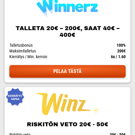
TALLETA 20€ – 200€, SAAT 40€ –
400€
Talletusbonus
100%
Maksimitalletus
200€
Kierrätys / Min. kerroin
6x / 1.60
PELAA TÄSTÄ
RISKITÖN VETO 20€ - 50€
Riskitön veto
20€ - 50€