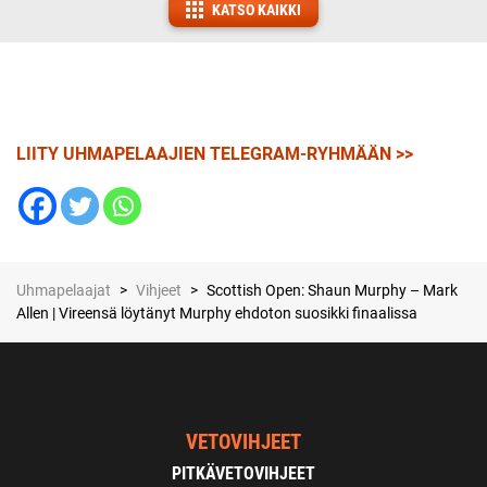
KATSO KAIKKI
LIITY UHMAPELAAJIEN TELEGRAM-RYHMÄÄN >>
Uhmapelaajat
>
Vihjeet
>
Scottish Open: Shaun Murphy – Mark
Allen | Vireensä löytänyt Murphy ehdoton suosikki finaalissa
VETOVIHJEET
PITKÄVETOVIHJEET