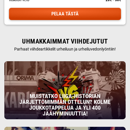
PELAA TÄSTÄ
UHMAKKAIMMAT VIIHDEJUTUT
Parhaat viihdeartikkelit urheiluun ja urheiluvedonlyöntiin!
MUISTATKO LIIGA-HISTORIAN
JÄRJETTÖMIMMÄN OTTELUN? KOLME
JOUKKOTAPPELUA JA YLI 400
JÄÄHYMINUUTTIA!