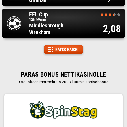
Gnistan
EFL Cup
12h 50min
Middlesbrough
2,08
Wrexham
KATSO KAIKKI
PARAS BONUS NETTIKASINOLLE
Ota talteen marraskuun 2023 kuumin kasinobonus