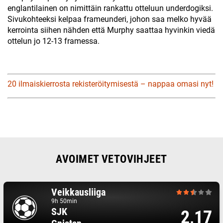
englantilainen on nimittäin rankattu otteluun underdogiksi.
Sivukohteeksi kelpaa frameunderi, johon saa melko hyvää
kerrointa siihen nähden että Murphy saattaa hyvinkin viedä
ottelun jo 12-13 framessa.
20 ilmaiskierrosta rekisteröitymisestä – nappaa omasi nyt!
AVOIMET VETOVIHJEET
Veikkausliiga
9h 50min
SJK
2,17