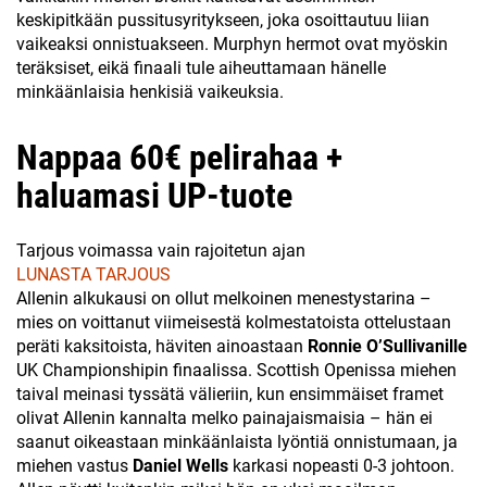
keskipitkään pussitusyritykseen, joka osoittautuu liian
vaikeaksi onnistuakseen. Murphyn hermot ovat myöskin
teräksiset, eikä finaali tule aiheuttamaan hänelle
minkäänlaisia henkisiä vaikeuksia.
Nappaa 60€ pelirahaa +
haluamasi UP-tuote
Tarjous voimassa vain rajoitetun ajan
LUNASTA TARJOUS
Allenin alkukausi on ollut melkoinen menestystarina –
mies on voittanut viimeisestä kolmestatoista ottelustaan
peräti kaksitoista, häviten ainoastaan
Ronnie O’Sullivanille
UK Championshipin finaalissa. Scottish Openissa miehen
taival meinasi tyssätä välieriin, kun ensimmäiset framet
olivat Allenin kannalta melko painajaismaisia – hän ei
saanut oikeastaan minkäänlaista lyöntiä onnistumaan, ja
miehen vastus
Daniel Wells
karkasi nopeasti 0-3 johtoon.