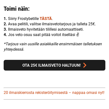
Toimi näin:
1.
Siirry Frostybetille
TÄSTÄ
.
2.
Avaa pelitili, valitse ilmaisvetotarjous ja talleta 25€.
3.
Ilmaisveto hyvitetään tilillesi automaattiseti.
4.
Jos veto osuu saat pitää voitot itselläsi ✌
*Tarjous vain uusille asiakkaille ensimmäisen talletuksen
yhteydessä.
OTA 25€ ILMAISVETO HALTUUN!
20 ilmaiskierrosta rekisteröitymisestä – nappaa omasi nyt!