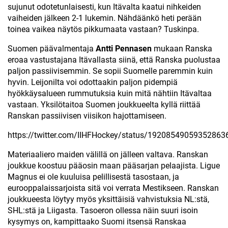
sujunut odotetunlaisesti, kun Itävalta kaatui nihkeiden
vaiheiden jälkeen 2-1 lukemin. Nähdäänkö heti perään
toinea vaikea näytös pikkumaata vastaan? Tuskinpa.
Suomen päävalmentaja
Antti Pennasen
mukaan Ranska
eroaa vastustajana Itävallasta siinä, että Ranska puolustaa
paljon passiivisemmin. Se sopii Suomelle paremmin kuin
hyvin. Leijonilta voi odottaakin paljon pidempiä
hyökkäysalueen rummutuksia kuin mitä nähtiin Itävaltaa
vastaan. Yksilötaitoa Suomen joukkueelta kyllä riittää
Ranskan passiivisen viisikon hajottamiseen.
https://twitter.com/IIHFHockey/status/19208549059352863
Materiaaliero maiden välillä on jälleen valtava. Ranskan
joukkue koostuu pääosin maan pääsarjan pelaajista. Ligue
Magnus ei ole kuuluisa pelillisestä tasostaan, ja
eurooppalaissarjoista sitä voi verrata Mestikseen. Ranskan
joukkueesta löytyy myös yksittäisiä vahvistuksia NL:stä,
SHL:stä ja Liigasta. Tasoeron ollessa näin suuri isoin
kysymys on, kampittaako Suomi itsensä Ranskaa