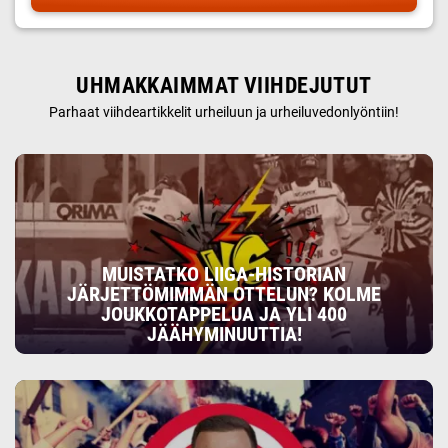
UHMAKKAIMMAT VIIHDEJUTUT
Parhaat viihdeartikkelit urheiluun ja urheiluvedonlyöntiin!
MUISTATKO LIIGA-HISTORIAN
JÄRJETTÖMIMMÄN OTTELUN? KOLME
JOUKKOTAPPELUA JA YLI 400
JÄÄHYMINUUTTIA!