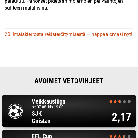
palautuu. Panokset pidetään molempien pelivalintojen
suhteen maltillisina.
20 ilmaiskierrosta rekisteröitymisestä – nappaa omasi nyt!
AVOIMET VETOVIHJEET
Veikkausliiga
pe 07.08. klo 19:00
SJK
2,17
Gnistan
EFL Cup