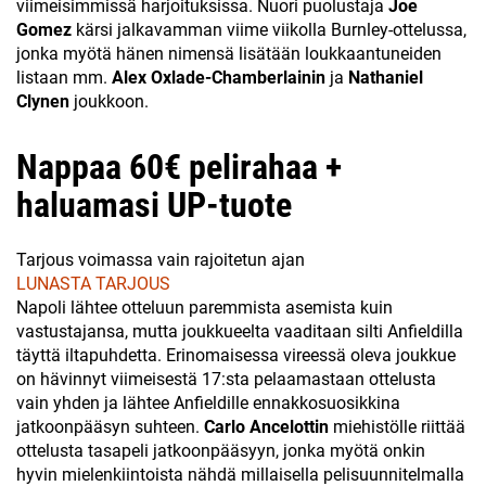
viimeisimmissä harjoituksissa. Nuori puolustaja
Joe
Gomez
kärsi jalkavamman viime viikolla Burnley-ottelussa,
jonka myötä hänen nimensä lisätään loukkaantuneiden
listaan mm.
Alex Oxlade-Chamberlainin
ja
Nathaniel
Clynen
joukkoon.
Nappaa 60€ pelirahaa +
haluamasi UP-tuote
Tarjous voimassa vain rajoitetun ajan
LUNASTA TARJOUS
Napoli lähtee otteluun paremmista asemista kuin
vastustajansa, mutta joukkueelta vaaditaan silti Anfieldilla
täyttä iltapuhdetta. Erinomaisessa vireessä oleva joukkue
on hävinnyt viimeisestä 17:sta pelaamastaan ottelusta
vain yhden ja lähtee Anfieldille ennakkosuosikkina
jatkoonpääsyn suhteen.
Carlo Ancelottin
miehistölle riittää
ottelusta tasapeli jatkoonpääsyyn, jonka myötä onkin
hyvin mielenkiintoista nähdä millaisella pelisuunnitelmalla