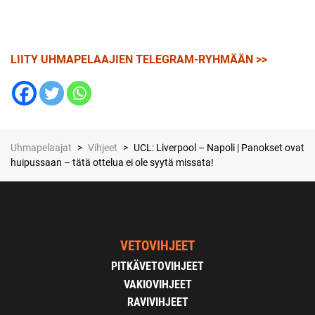
LIITY UHMAPELAAJIEN TELEGRAM-RYHMÄÄN >>
Uhmapelaajat
>
Vihjeet
>
UCL: Liverpool – Napoli | Panokset ovat
huipussaan – tätä ottelua ei ole syytä missata!
VETOVIHJEET
PITKÄVETOVIHJEET
VAKIOVIHJEET
RAVIVIHJEET