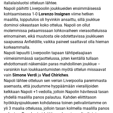
italialaisluotsi otteluun lähtee.
Napoli päihitti Liverpoolin joukkueiden ensimmäisessä
kohtaamisessa 1-0
Lorenzo Insignen
viime hetken
maalilla, lopputulos oli hyvinkin ansaittu, sillä joukkue
dominoi oikeastaan koko ottelua. Napoli on ollut
molemmissa pelaamissaan lohkovaiheen vierasotteluissa
erinomainen, eikä muutosta ole odotettavissa joukkueen
saapuessa Anfieldille, vaikka paineet saattavat olla hieman
korkeammalla.
Napoli lepuutti Liverpoolin tapaan tähtipelaajiaan
viimeisimmässä sarjaottelussa, joten kentällä tullaan
ehdottomasti näkemään paras mahdollinen joukkue –
varsinkin kun loukkaantumisten myötä ottelun missaavat
vain
Simone Verdi
ja
Vlad
Chiriches
.
Napoli lähtee otteluun sen verran Liverpoolia paremmasta
asemasta, että joudumme hyppäämään vierailijoiden
kelkkaan Napoli +1-vedolla, jolloin Napolin hävitessä tasan
yhdellä maalilla panos palautuu. Kahden eliittitason
hyökkäysjoukkueen kohdatessa toinen pelivalintamme on
yli 3 maalia ottelussa, jolloin tasan kolmella maalilla panos