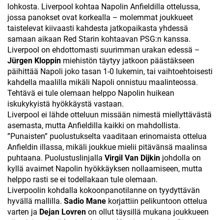
lohkosta. Liverpool kohtaa Napolin Anfieldilla ottelussa,
jossa panokset ovat korkealla – molemmat joukkueet
taistelevat kiivaasti kahdesta jatkopaikasta yhdessä
samaan aikaan Red Starin kohtaavan PSG:n kanssa.
Liverpool on ehdottomasti suurimman urakan edessä –
Jürgen Kloppin
miehistön täytyy jatkoon päästäkseen
päihittää Napoli joko tasan 1-0 lukemin, tai vaihtoehtoisesti
kahdella maalilla mikäli Napoli onnistuu maalinteossa.
Tehtävä ei tule olemaan helppo Napolin huikean
iskukykyistä hyökkäystä vastaan.
Liverpool ei lähde otteluun missään nimestä miellyttävästä
asemasta, mutta Anfieldilla kaikki on mahdollista.
”Punaisten” puolustukselta vaaditaan erinomaista ottelua
Anfieldin illassa, mikäli joukkue mielii pitävänsä maalinsa
puhtaana. Puolustuslinjalla
Virgil Van Dijkin
johdolla on
kyllä avaimet Napolin hyökkäyksen nollaamiseen, mutta
helppo rasti se ei todellakaan tule olemaan.
Liverpoolin kohdalla kokoonpanotilanne on tyydyttävän
hyvällä mallilla.
Sadio Mane
korjattiin pelikuntoon ottelua
varten ja
Dejan Lovren
on ollut täysillä mukana joukkueen