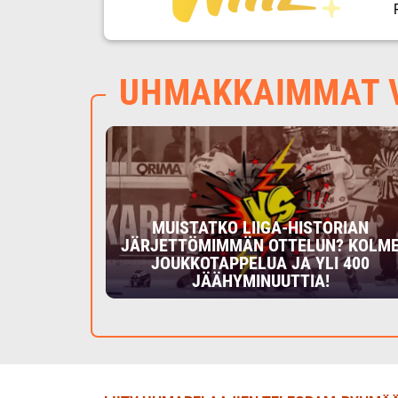
UHMAKKAIMMAT V
MUISTATKO LIIGA-HISTORIAN
JÄRJETTÖMIMMÄN OTTELUN? KOLM
JOUKKOTAPPELUA JA YLI 400
JÄÄHYMINUUTTIA!