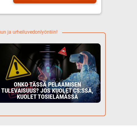
uun ja urheiluvedonlyöntiin!
ONKO TÄSSÄ PELAAMISEN
TULEVAISUUS? JOS KUOLET CS:SSÄ,
KUOLET TOSIELÄMÄSSÄ