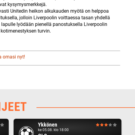
vat kysymysmerkkejä.
avasti Unitedin heikon alkukauden myötä on helppoa
uksella, jolloin Liverpoolin voittaessa tasan yhdellä
 lapulle lyödään pienellä panostuksella Liverpoolin
kotimenestyksen turvin.
a omasi nyt!
HJEET
Ykkönen
ke 05.08. klo 18:00