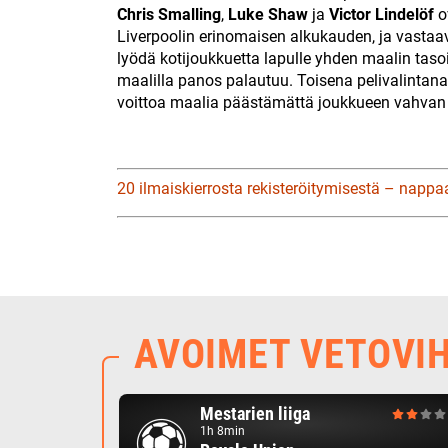
Chris Smalling
,
Luke Shaw
ja
Victor Lindelöf
o
Liverpoolin erinomaisen alkukauden, ja vasta
lyödä kotijoukkuetta lapulle yhden maalin tasoit
maalilla panos palautuu. Toisena pelivalintana
voittoa maalia päästämättä joukkueen vahvan 
20 ilmaiskierrosta rekisteröitymisestä – nappa
AVOIMET VETOVI
Mestarien liiga
1h 8min