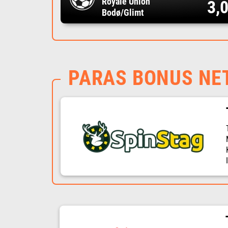
Royale Union
3,
Bodø/Glimt
PARAS BONUS NE