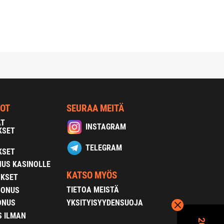
NOT
SEURAA MEITÄ
AT
INSTAGRAM
KSET
TELEGRAM
KSET
US KASINOLLE
KATSO MYÖS
OKSET
TIETOA MEISTÄ
BONUS
YKSITYISYYDENSUOJA
ONUS
S ILMAN