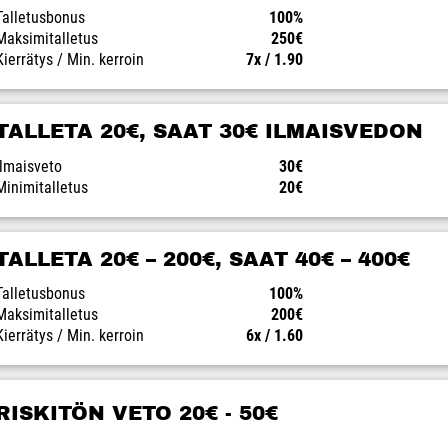
Talletusbonus
100%
Maksimitalletus
250€
Kierrätys / Min. kerroin
7x / 1.90
TALLETA 20€, SAAT 30€ ILMAISVEDON
Ilmaisveto
30€
Minimitalletus
20€
TALLETA 20€ – 200€, SAAT 40€ – 400€
Talletusbonus
100%
Maksimitalletus
200€
Kierrätys / Min. kerroin
6x / 1.60
RISKITÖN VETO 20€ - 50€