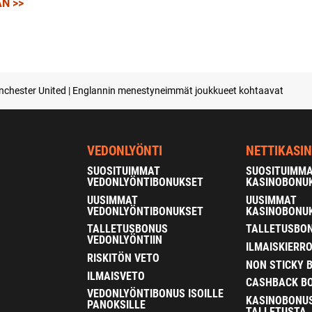
N >>
Manchester United | Englannin menestyneimmät joukkueet kohtaavat
VEDONLYÖNTI
NETTIKASI
SUOSITUIMMAT
SUOSITUIMM
VEDONLYÖNTIBONUKSET
KASINOBONU
UUSIMMAT
UUSIMMAT
VEDONLYÖNTIBONUKSET
KASINOBONU
TALLETUSBONUS
TALLETUSBON
VEDONLYÖNTIIN
ILMAISKIERR
RISKITÖN VETO
NON STICKY 
ILMAISVETO
CASHBACK B
VEDONLYÖNTIBONUS ISOILLE
KASINOBONU
PANOKSILLE
TALLETUSTA