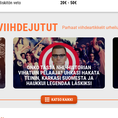
Riskitön veto
20€ - 50€
IIHDEJUTUT
Parhaat viihdeartikkelit urheil
ONKO TÄSSÄ NHL-HISTORIAN
E
VIHATUIN PELAAJA? UHKASI HAKATA
TEININ, KARKASI SUOMESTA JA
HAUKKUI LEGENDAA LÄSKIKSI
KATSO KAIKKI