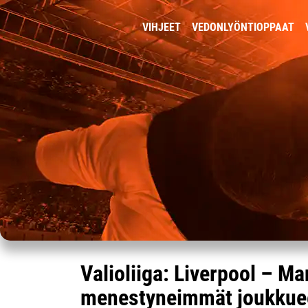
VIHJEET
VEDONLYÖNTIOPPAAT
Valioliiga: Liverpool – M
menestyneimmät joukkuee