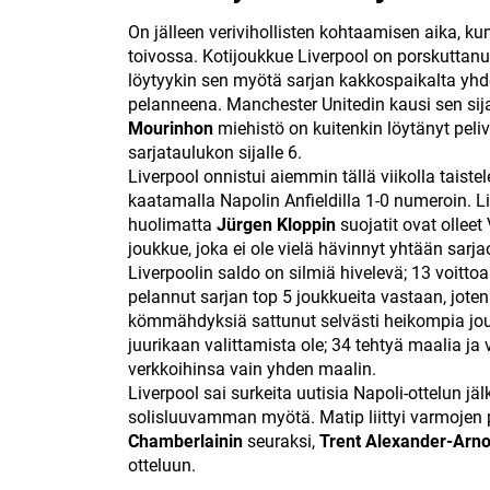
On jälleen verivihollisten kohtaamisen aika, ku
toivossa. Kotijoukkue Liverpool on porskuttanut
löytyykin sen myötä sarjan kakkospaikalta yh
pelanneena. Manchester Unitedin kausi sen sijaa
Mourinhon
miehistö on kuitenkin löytänyt peli
sarjataulukon sijalle 6.
Liverpool onnistui aiemmin tällä viikolla taiste
kaatamalla Napolin Anfieldilla 1-0 numeroin. Liv
huolimatta
Jürgen Kloppin
suojatit ovat olleet 
joukkue, joka ei ole vielä hävinnyt yhtään sarja
Liverpoolin saldo on silmiä hivelevä; 13 voitto
pelannut sarjan top 5 joukkueita vastaan, joten 
kömmähdyksiä sattunut selvästi heikompia jou
juurikaan valittamista ole; 34 tehtyä maalia ja
verkkoihinsa vain yhden maalin.
Liverpool sai surkeita uutisia Napoli-ottelun jä
solisluuvamman myötä. Matip liittyi varmojen
Chamberlainin
seuraksi,
Trent Alexander-Arno
otteluun.