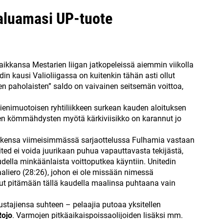
aluamasi UP-tuote
aikkansa Mestarien liigan jatkopeleissä aiemmin viikolla
in kausi Valioliigassa on kuitenkin tähän asti ollut
ten paholaisten” saldo on vaivainen seitsemän voittoa,
enimuotoisen ryhtiliikkeen surkean kauden aloituksen
ten kömmähdysten myötä kärkiviisikko on karannut jo
putkensa viimeisimmässä sarjaottelussa Fulhamia vastaan
ited ei voida juurikaan puhua vapauttavasta tekijästä,
udella minkäänlaista voittoputkea käyntiin. Unitedin
aliero (28:26), johon ei ole missään nimessä
unut pitämään tällä kaudella maalinsa puhtaana vain
lustajiensa suhteen – pelaajia putoaa yksitellen
ojo
. Varmojen pitkäaikaispoissaolijoiden lisäksi mm.