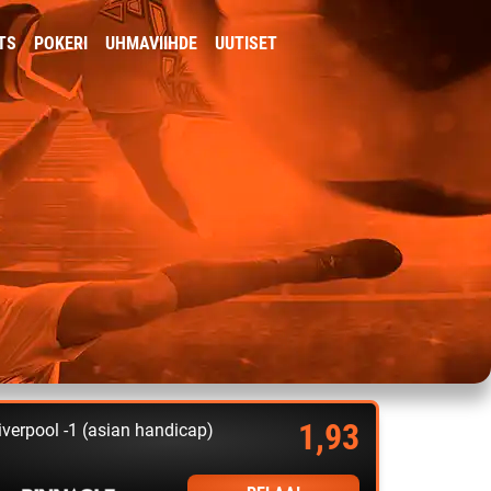
TS
POKERI
UHMAVIIHDE
UUTISET
1,93
iverpool -1 (asian handicap)