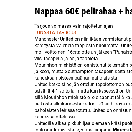
Nappaa 60€ pelirahaa + h
Tarjous voimassa vain rajoitetun ajan
LUNASTA TARJOUS
Manchester United on niin ikään varmistanut p
kärsitystä Valencia-tappiosta huolimatta. United
mollivoittoinen; 16:sta ottelun jälkeen ”Punais
viisi tasapeliä ja neljä tappiota.
Mourinhon miehistö on onnistunut tekemään pi
jälkeen, mutta Southampton-tasapelin kaltais
kahdeksan pisteen päähän paholaisista.
United katkaisi neljän ottelun tappiottoman 
selvällä 4-1 voitolla, mutta kun kyseessä on Un
sillä Mourinhon miehistö ei ole saanut tällä ka
heikosta alkukaudesta kertoo +-0:aa hipova ma
paholaisten leirissä totuttu. United on onnist
kahdessa ottelussa.
Unitedilla alkaa pikkuhiljaa olemaan kriisi puo
loukkaantumislistalle, viimeisimpänä
Marcos R