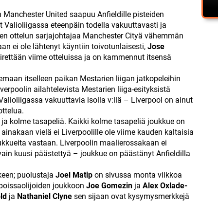
n Manchester United saapuu Anfieldille pisteiden
 Valioliigassa eteenpäin todella vakuuttavasti ja
den ottelun sarjajohtajaa Manchester Cityä vähemmän
n ei ole lähtenyt käyntiin toivotunlaisesti,
Jose
virettään viime otteluissa ja on kammennut itsensä
lemaan itselleen paikan Mestarien liigan jatkopeleihin
erpoolin ailahtelevista Mestarien liiga-esityksistä
Valioliigassa vakuuttavia isolla v:llä – Liverpool on ainut
ottelua.
a ja kolme tasapeliä. Kaikki kolme tasapeliä joukkue on
ainakaan vielä ei Liverpoolille ole viime kauden kaltaisia
kkueita vastaan. Liverpoolin maalierossakaan ei
 vain kuusi päästettyä – joukkue on päästänyt Anfieldilla
lkeen; puolustaja
Joel Matip
on sivussa monta viikkoa
 poissaolijoiden joukkoon
Joe Gomezin
ja
Alex Oxlade-
ld
ja
Nathaniel Clyne
sen sijaan ovat kysymysmerkkejä