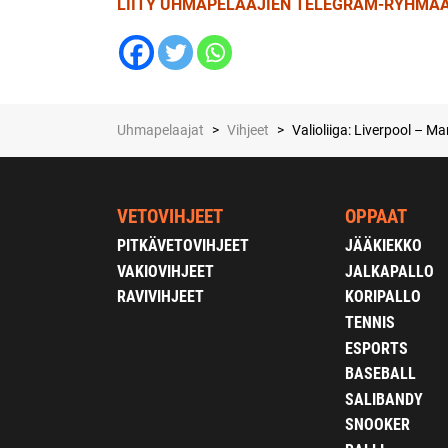
LIITY UHMAPELAAJIEN TELEGRAM-RYHMÄÄ
Uhmapelaajat
>
Vihjeet
>
Valioliiga: Liverpool – 
VETOVIHJEET
OPPAAT
PITKÄVETOVIHJEET
JÄÄKIEKKO
VAKIOVIHJEET
JALKAPALLO
RAVIVIHJEET
KORIPALLO
TENNIS
ESPORTS
BASEBALL
SALIBANDY
SNOOKER