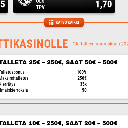
OLS
05
1,70
TPV
KATSO KAIKKI
TTIKASINOLLE
Ota talteen marraskuun 2
TALLETA 25€ – 250€, SAAT 50€ – 500€
Talletusbonus
100%
Maksimitalletus
250€
Kierrätys
35x
Ilmaiskierroksia
50
TALLETA 10€ – 250€, SAAT 20€ – 500€