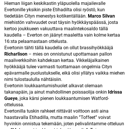
Hieman liigan keskikastin yläpuolella majailevalle
Evertonille yksikin piste Etihadilta olisi ryöstö, kun
tiedetään Cityn menestys kotikentällään.
Marco Silvan
miehistön vahvuudet ovat täysin hyökkäyspäässä, josta
kertoo joukkueen vakuuttava maalintekosaldo tällä
kaudella – Everton on jäänyt maaleitta vain kolme kertaa
16:sta pelaamastaan ottelusta.
Evertonin tähti tällä kaudella on ollut brassihyökkääjä
Richarlison
– mies on onnistunut upottamaan pallon
maaliverkkoihin kahdeksan kertaa. Vikkeläjalkainen
hyökkääjä tulee varmasti tuottamaan ongelmia Cityn
epävarmalle puolustukselle, eikä olisi yllätys vaikka miehen
nimi tulostaululla nähtäisiin.
Evertonin loukkaantumishuolet alkavat olemaan
takanapäin, ja ainut mahdollinen poissaolija onkin
Idrissa
Gueye
, joka kärsi pienen loukkaantumisen Watford-
ottelussa.
Evertonilla tuskin rahkeet riittävät voittoon asti aina
haastavalla Etihadilla, mutta maalin ”Toffeet” voivat
hyvinkin onnistua tekemään, joten pelivalintamme otteluun