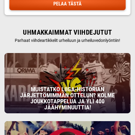
PELAA TÄSTÄ
UHMAKKAIMMAT VIIHDEJUTUT
Parhaat viihdeartikkelit urheiluun ja urheiluvedonlyöntiin!
MUISTATKO LIIGA-HISTORIAN
JÄRJETTÖMIMMÄN OTTELUN? KOLME
JOUKKOTAPPELUA JA YLI 400
JÄÄHYMINUUTTIA!