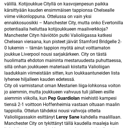
välillä. Kotijoukkue Cityllä on kasvojenpesun paikka
kärsittyään kauden ensimmäisen tappionsa Chelsealle
viime viikonloppuna. Ottelussa on vain yksi
ennakkosuosikki – Manchester City, mutta onko Evertonilla
potentiaalia heiluttaa kotijoukkueen maaliverkkoja?
Manchester Cityn häviötön putki Valioliigassa katkesi
Chelsean vieraana, kun pisteet jäivät Stamford Bridgelle 2-
0 lukemin – tämän tappion myötä ainut voittamaton
joukkue Liverpool nousi sarjakärkeen. City on tästä
huolimatta ehdoton maininta mestaruudesta puhuttaessa,
sillä onhan joukkueen materiaali kiistatta Valioliigan
laadukkain viimeistään sitten, kun loukkaantuneiden lista
lyhenee hiljalleen kauden edetessä.
City oli varmistanut oman Mestarien liiga-lohkonsa voiton
jo aiemmin, mutta joukkueen vahvuus tuli jälleen esille
aiemmin viikolla, kun
Pep Guardiolan
miehistö kampesi
tiensä 2-1 voittoon Hoffenheimia vastaan oltuaan maalin
tappiolla. Ottelun tähdeksi nousi vahvoja otteita
Valioliigassakin esittänyt
Leroy Sane
kahdella maalillaan.
Manchester City on tykittänyt tällä kaudella maaleja kuin