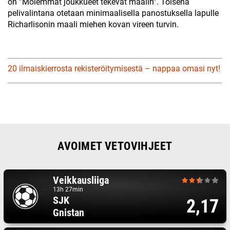
on ”Molemmat joukkueet tekevät maalin”. Toisena
pelivalintana otetaan minimaalisella panostuksella lapulle
Richarlisonin maali miehen kovan vireen turvin.
20 ilmaiskierrosta rekisteröitymisestä – nappaa omasi nyt!
AVOIMET VETOVIHJEET
Veikkausliiga
13h 27min
SJK
2,17
Gnistan