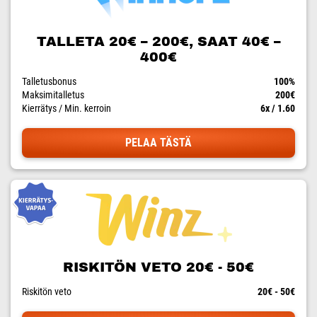
TALLETA 20€ – 200€, SAAT 40€ –
400€
Talletusbonus
100%
Maksimitalletus
200€
Kierrätys / Min. kerroin
6x / 1.60
PELAA TÄSTÄ
RISKITÖN VETO 20€ - 50€
Riskitön veto
20€ - 50€