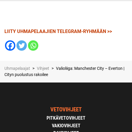
LIITY UHMAPELAAJIEN TELEGRAM-RYHMÄÄN >>
Uhmapelaajat
>
Vihjeet
>
Valioliiga: Manchester City – Everton |
Cityn puolustus rakoilee
VETOVIHJEET
PITKÄVETOVIHJEET
VAKIOVIHJEET