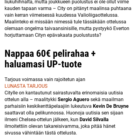
liukuhihnalta, mutta joukkueen puolustus ei ole ollut viime
kauden tapaan varma – City on pitänyt maalinsa puhtaana
vain kerran viimeisessä kuudessa Valioliigaottelussa.
Maalinteko ei missään nimessä tule tässäkään ottelussa
olemaan ongelma taivaansinisille, mutta pystyykö Everton
horjuttamaan Cityn epävakaata puolustusta?
Nappaa 60€ pelirahaa +
haluamasi UP-tuote
Tarjous voimassa vain rajoitetun ajan
LUNASTA TARJOUS
Citylle on kantautunut sairastuvalta erinomaisia uutisia
ottelun alla – maalitykki
Sergio Aguero
sekä maailman
parhaisiin keskikenttäpelaajiin lukeutuva
Kevin De Bruyne
saattavat olla pelikunnossa. Huonoja uutisia sen sijaan
ilmeni Chelsea-ottelun jälkeen, kun
David Silvalla
ilmoitettiin olevan takareisivamma, joka pitää hänet
sivussa vähintään tästä ottelusta.